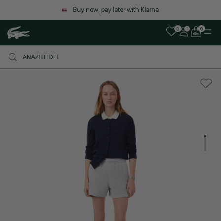
Buy now, pay later with Klarna
0
0