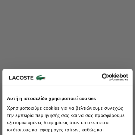
Lacoste Essentials Await
Αυτή η ιστοσελίδα χρησιμοποιεί cookies
Εγγραφείτε στο newsletter μας και αποκτήστε
10%
στην πρώτη
Χρησιμοποιούμε cookies για να βελτιώνουμε συνεχώς
σας αγορά.
την εμπειρία περιήγησής σας και να σας προσφέρουμε
Εισάγετε το email σας εδώ...
εξατομικευμένες διαφημίσεις όταν επισκέπτεστε
ιστότοπους και εφαρμογές τρίτων, καθώς και