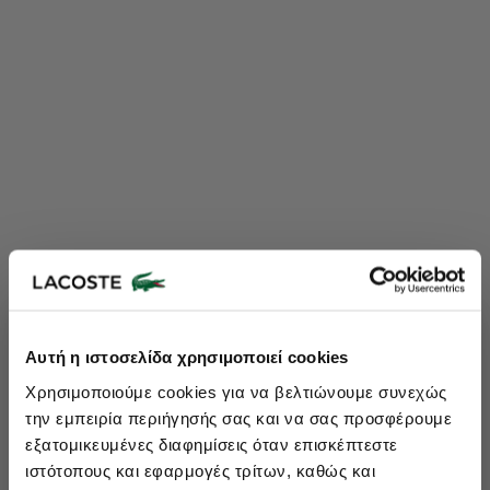
Lacoste Essentials Await
Αυτή η ιστοσελίδα χρησιμοποιεί cookies
Εγγραφείτε στο newsletter μας και αποκτήστε
10%
στην πρώτη
Χρησιμοποιούμε cookies για να βελτιώνουμε συνεχώς
σας αγορά.
την εμπειρία περιήγησής σας και να σας προσφέρουμε
Εισάγετε το email σας εδώ...
εξατομικευμένες διαφημίσεις όταν επισκέπτεστε
ιστότοπους και εφαρμογές τρίτων, καθώς και