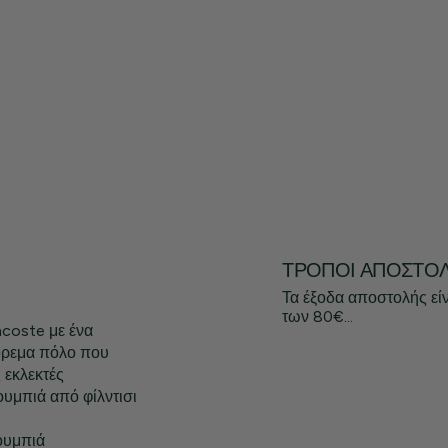
ΤΡΌΠΟΙ ΑΠΟΣΤΟ
Τα έξοδα αποστολής εί
των 80€...
acoste με ένα
όρεμα πόλο που
 εκλεκτές
ουμπιά από φίλντισι
ουμπιά