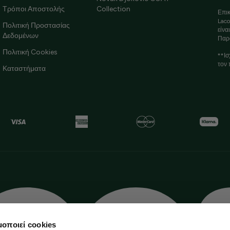
Τρόποι Αποστολής
Collection
Επικ
Laco
Πολιτική Προστασίας
είνα
Δεδομένων
Παρ
Πολιτική Cookies
**Ισ
τον 
Καταστήματα
μοποιεί cookies