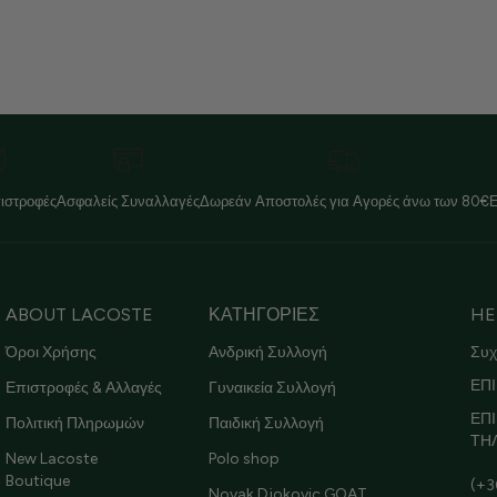
ιστροφές
Ασφαλείς Συναλλαγές
Δωρεάν Αποστολές για Αγορές άνω των 80€
ABOUT LACOSTE
ΚΑΤΗΓΟΡΙΕΣ
HE
Όροι Χρήσης
Ανδρική Συλλογή
Συχ
ΕΠΙ
Επιστροφές & Αλλαγές
Γυναικεία Συλλογή
ΕΠ
Πολιτική Πληρωμών
Παιδική Συλλογή
ΤΗ
New Lacoste
Polo shop
Boutique
(+3
Novak Djokovic GOAT