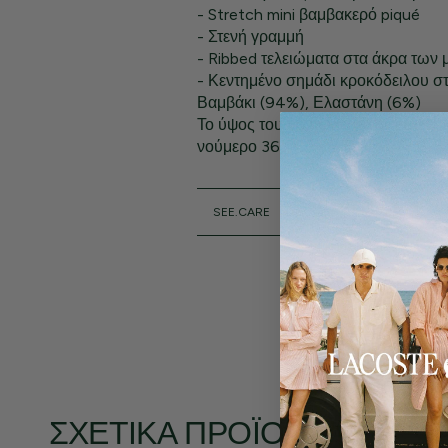
- Stretch mini βαμβακερό piqué
- Στενή γραμμή
- Ribbed τελειώματα στα άκρα των 
- Κεντημένο σημάδι κροκόδειλου σ
Βαμβάκι (94%), Ελαστάνη (6%)
Το ύψος του μοντέλου είναι 1,80 μ. 
νούμερο 36.
SEE.CARE
ΣΧΕΤΙΚΆ ΠΡΟΪΌΝΤΑ