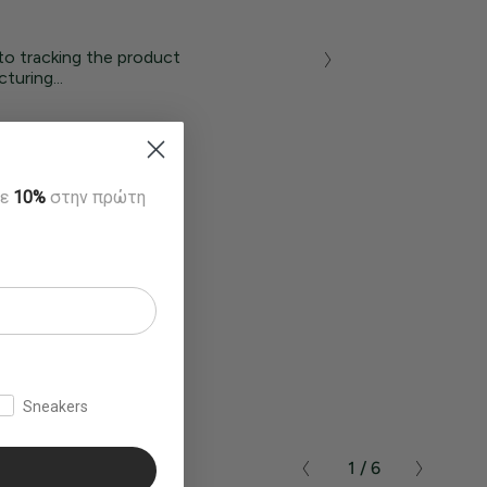
to tracking the product
turing...
τε
10%
στην πρώτη
Sneakers
1 / 6