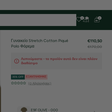
0
0
Γυναικείο Stretch Cotton Piqué
€110,50
Polo Φόρεμα
€170,00
Λυπούμαστε - το προϊόν αυτό δεν είναι πλέον
διαθέσιμο
ΕΞΑΝΤΛΉΘΗΚΕ
35% OFF
(0 Αξιολογήσεις)
E9F OLIVE - 000