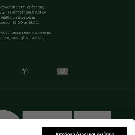
οινώνησε με την ομάδα της
ste: Η εξυπηρέτηση πελατών
ι διαθέσιμη Δευτέρα με
ασκευή 10:00 με 16:00.
χύουν τοπικά έξοδα ανάλογα με
πάροχο του τηλεφώνου σας.
Αποδοχή όλων και κλείσιμο