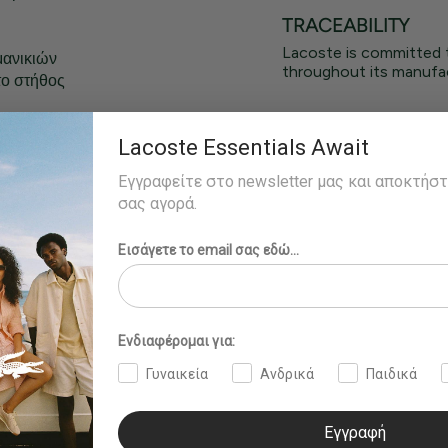
TRACEABILITY
Lacoste is committed 
μανικιών
throughout its manufac
το στήθος
και φοράει το
Lacoste Essentials Await
Εγγραφείτε στο newsletter μας και αποκτήσ
σας αγορά.
Εισάγετε το email σας εδώ...
Ενδιαφέρομαι για:
Γυναικεία
Ανδρικά
Παιδικά
Εγγραφή