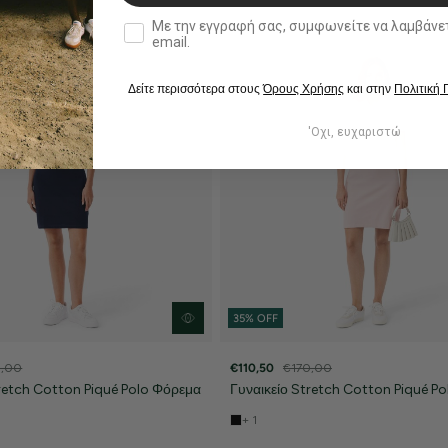
double opt in
Με την εγγραφή σας, συμφωνείτε να λαμβάνετε ενημερωτ
email.
Δείτε περισσότερα στους
Όρους Χρήσης
και στην
Πολιτική
'Οχι, ευχαριστώ
35% OFF
0,00
€110,50
€170,00
tretch Cotton Piqué Polo Φόρεμα
Γυναικείο Stretch Cotton Piqué P
+ 1