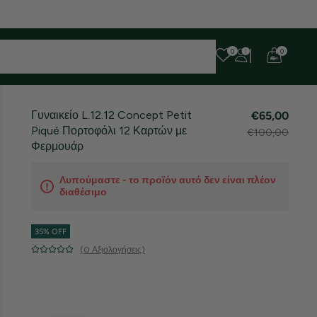
 ευχαριστούμε για την υπομονή σας!
0
0
Γυναικείο L.12.12 Concept Petit
€65,00
Piqué Πορτοφόλι 12 Καρτών με
€100,00
Φερμουάρ
Λυπούμαστε - το προϊόν αυτό δεν είναι πλέον
διαθέσιμο
35% OFF
(0 Αξιολογήσεις)