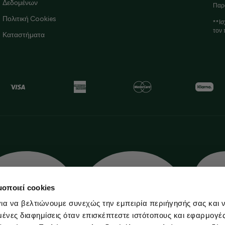
Δεδομένων
Παρ
Πολιτική Cookies
**Ισ
τον 
Καταστήματα
μοποιεί cookies
ια να βελτιώνουμε συνεχώς την εμπειρία περιήγησής σας και 
νες διαφημίσεις όταν επισκέπτεστε ιστότοπους και εφαρμογέ