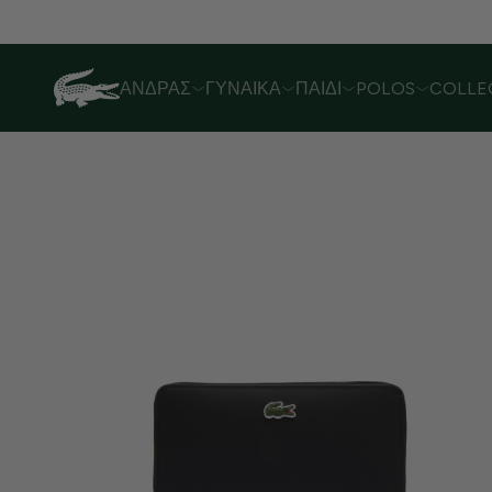
Λόγω αυξημένου όγκου παραγγελιών,
ΆΝΔΡΑΣ
ΓΥΝΑΊΚΑ
ΠΑΙΔΊ
POLOS
COLLE