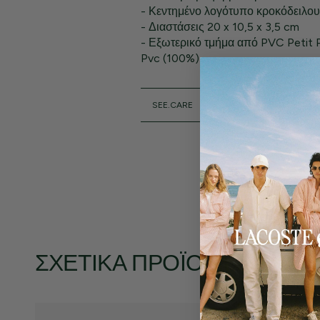
- Κεντημένο λογότυπο κροκόδειλο
- Διαστάσεις 20 x 10,5 x 3,5 cm
- Εξωτερικό τμήμα από PVC Petit 
Pvc (100%)
SEE.CARE
ΣΧΕΤΙΚΆ ΠΡΟΪΌΝΤΑ