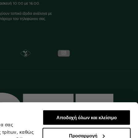
ασκευή 10:00 με 16:00.
χύουν τοπικά έξοδα ανάλογα με
πάροχο του τηλεφώνου σας.
Αποδοχή όλων και κλείσιμο
να σας
ς τρίτων, καθώς
Προσαρμογή