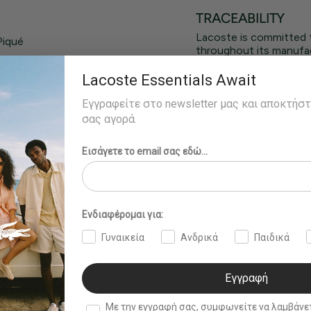
υ
TRACEABILITY
Lacoste is committed 
Piqué
throughout its manufac
Lacoste Essentials Await
Εγγραφείτε στο newsletter μας και αποκτήσ
σας αγορά.
Εισάγετε το email σας εδώ...
Ενδιαφέρομαι για:
Γυναικεία
Ανδρικά
Παιδικά
Εγγραφή
double opt in
Με την εγγραφή σας, συμφωνείτε να λαμβάνετε ενημερωτ