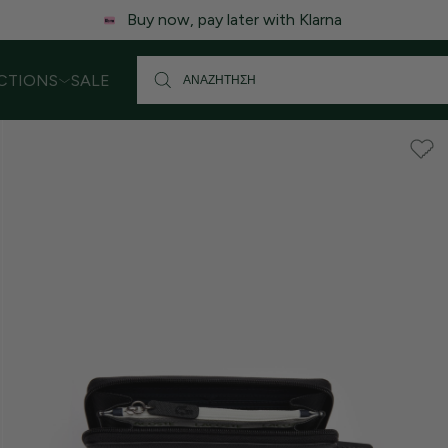
 ενδέχεται να υπάρξει μικρή καθυστέρηση στις αποστολές. Σας
CTIONS
SALE