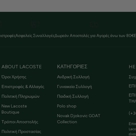
ιστροφές
Ασφαλείς Συναλλαγές
Δωρεάν Αποστολές για Αγορές άνω των 80€
ABOUT LACOSTE
ΚΑΤΗΓΟΡΙΕΣ
HE
Όροι Χρήσης
Ανδρική Συλλογή
Συχ
ΕΠΙ
Επιστροφές & Αλλαγές
Γυναικεία Συλλογή
ΕΠ
Πολιτική Πληρωμών
Παιδική Συλλογή
ΤΗ
New Lacoste
Polo shop
Boutique
(+3
Novak Djokovic GOAT
Τρόποι Αποστολής
Collection
Επικ
Laco
Πολιτική Προστασίας
είνα