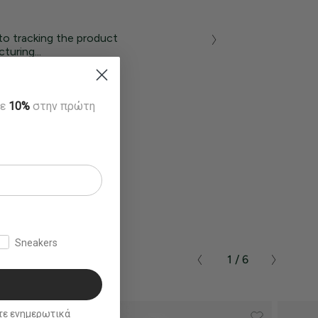
to tracking the product
turing...
τε
10%
στην πρώτη
Sneakers
1 / 6
ικά