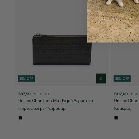
35% OFF
35% OFF
€97,50
€150,00
€117,00
€18
Unisex Chantaco Ματ Piqué Δερμάτινο
Unisex Chan
Πορτοφόλι με Φερμουάρ
Κάμερας