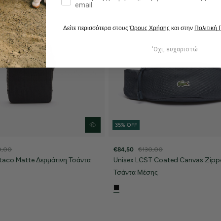
email.
Δείτε περισσότερα στους
Όρους Χρήσης
και στην
Πολιτική
'Οχι, ευχαριστώ
35% OFF
0,00
€84,50
€130,00
taco Matte Δερμάτινη Τσάντα
Unisex LCST Coated Canvas Zipp
Τσάντα Μέσης