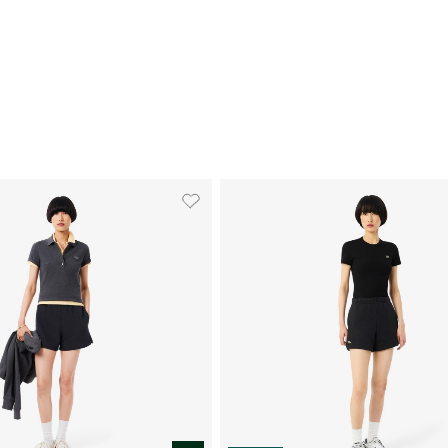
Εγγραφή
double opt in
Με την εγγραφή σας, συμφωνείτε να λαμβάνετε ενημερωτικ
email.
Δείτε περισσότερα στους
Όρους Χρήσης
και στην
Πολιτική
'Οχι, ευχαριστώ