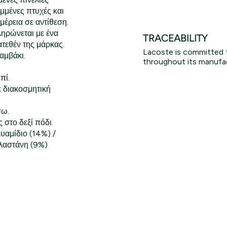
μμένες πτυχές και
μέρεια σε αντίθεση.
ηρώνεται με ένα
TRACEABILITY
ατεθέν της μάρκας.
Lacoste is committed 
αμβάκι.
throughout its manufac
πί.
ε διακοσμητική
Lacoste Essentials Await
σω.
Εγγραφείτε στο newsletter μας και αποκτήστε
 στο δεξί πόδι.
σας αγορά.
υαμίδιο (14%) /
λαστάνη (9%)
Εισάγετε το email σας εδώ...
Ενδιαφέρομαι για:
Γυναικεία
Ανδρικά
Παιδικά