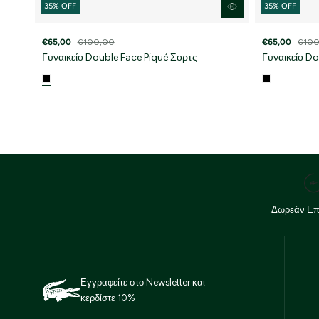
35% OFF
35% OFF
€65,00
€100,00
€65,00
€100
Γυναικείο Double Face Piqué Σορτς
Γυναικείο Do
Δωρεάν Επ
Εγγραφείτε στο Newsletter και
κερδίστε 10%