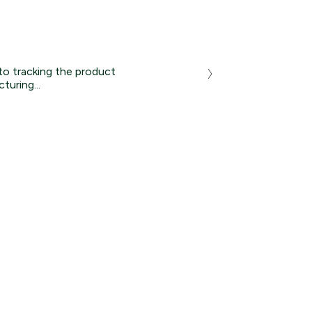
to tracking the product
turing...
10%
στην πρώτη
Sneakers