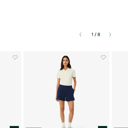
ά
1 / 8
 Προστασίας Δεδομένων
.