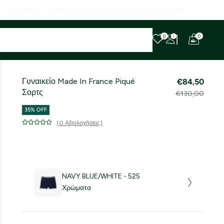
 Επιστροφές
0
0
Γυναικείο Made In France Piqué
€84,50
Σορτς
€130,00
35% OFF
(0 Αξιολογήσεις)
NAVY BLUE/WHITE - 525
Χρώματα