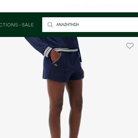
αφορικά για αγορές άνω των 80€ | Άμεση Αποστολή | Δωρεάν
CTIONS
SALE