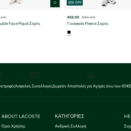
35% OFF
,00
€52,00
€80,00
uble Face Piqué Σορτς
Γυναικείο Fleece Σορτς
ιστροφές
Ασφαλείς Συναλλαγές
Δωρεάν Αποστολές για Αγορές άνω των 80€
ABOUT LACOSTE
ΚΑΤΗΓΟΡΙΕΣ
HE
Όροι Χρήσης
Ανδρική Συλλογή
Συχ