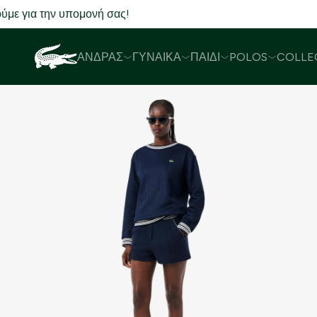
Δωρεάν Μετ
ΆΝΔΡΑΣ
ΓΥΝΑΊΚΑ
ΠΑΙΔΊ
POLOS
COLLE