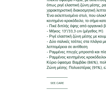
όπως ριγέ ελαστική ζώνη μέσης, ρα
χαρακτηριστική διακοσμητική λεπτο
Ένα εκλεπτυσμένο στυλ, που ολοκλ
κεντημένο κροκόδειλο, το σήμα κατ
- Πικέ διπλής όψης από οργανικό β
- Μήκος: 13”/33,3 cm (μέγεθος M).
- Ριγέ ελαστική ζώνη μέσης με κουμ
- Δύο ιταλικές τσέπες στα πλάγια μ
λεπτομέρεια σε αντίθεση.
- Ραμμένες πτυχές μπροστά και πί
- Ραμμένος κεντημένος κροκόδειλος
Κύριο ύφασμα: Βαμβάκι (86%), πολ
Ζώνη μέσης: Πολυεστέρας (91%), ε
SEE.CARE