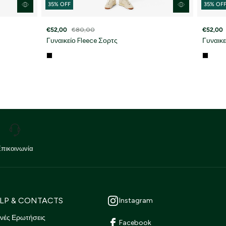
35% OFF
35% OF
€52,00
€80,00
€52,00
Γυναικείο Fleece Σορτς
Γυναικε
Επικοινωνία
LP & CONTACTS
Instagram
νές Ερωτήσεις
Facebook