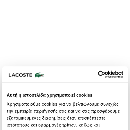
Αυτή η ιστοσελίδα χρησιμοποιεί cookies
Lacoste Essentials Await
Χρησιμοποιούμε cookies για να βελτιώνουμε συνεχώς
Εγγραφείτε στο newsletter μας και αποκτήστε
10%
στην πρώτη
την εμπειρία περιήγησής σας και να σας προσφέρουμε
σας αγορά.
εξατομικευμένες διαφημίσεις όταν επισκέπτεστε
Εισάγετε το email σας εδώ...
ιστότοπους και εφαρμογές τρίτων, καθώς και