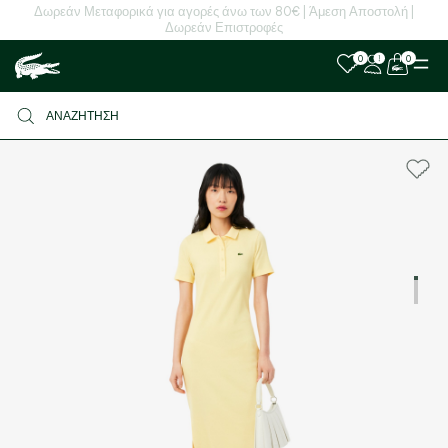
Δωρεάν Μεταφορικά για αγορές άνω των 80€ | Άμεση Αποστολή |
Δωρεάν Επιστροφές
0
0