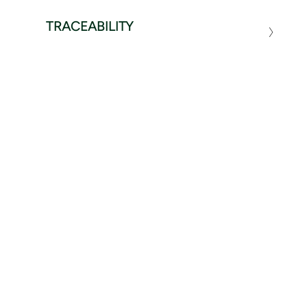
TRACEABILITY
ΣΧΕΤΙΚΆ ΠΡΟΪΌΝΤΑ
1 / 1