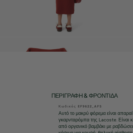
ΠΕΡΙΓΡΑΦΉ & ΦΡΟΝΤΊΔΑ
Κωδικός EF9622_AFS
Αυτό το μακρύ φόρεμα είναι απαραίτ
γκαρνταρόμπα της Lacoste. Είναι 
από οργανικό βαμβάκι με ραβδώσει
κόψιμο για κομψή, θηλυκή αίσθηση