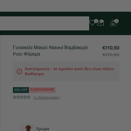
Λόγω αυξημένου όγκου παραγγελιών, 
0
0
Γυναικείο Μακρύ Ribbed Βαμβακερό
€110,50
Polo Φόρεμα
€170,00
Λυπούμαστε - το προϊόν αυτό δεν είναι πλέον
διαθέσιμο
ΕΞΑΝΤΛΉΘΗΚΕ
35% OFF
(0 Αξιολογήσεις)
Χρώμα