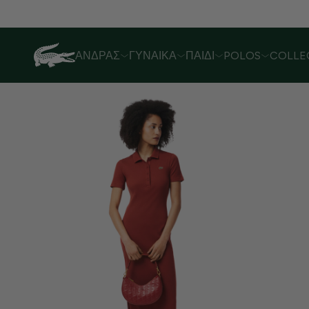
Buy now, pay later with Klarna
ΆΝΔΡΑΣ
ΓΥΝΑΊΚΑ
ΠΑΙΔΊ
POLOS
COLLE