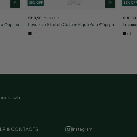
35% OFF
35% OF
€110,50
€170,00
€110,50
olo Φόρεμα
Γυναικείο Stretch Cotton Piqué Polo Φόρεμα
Γυναικ
+ 1
+ 1
Επικοινωνία
LP & CONTACTS
Instagram