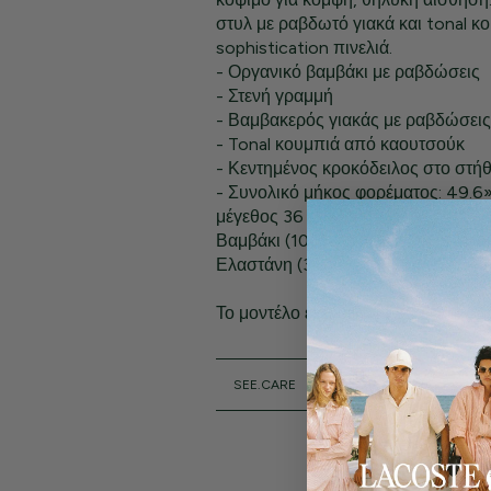
στυλ με ραβδωτό γιακά και tonal κο
sophistication πινελιά.
- Οργανικό βαμβάκι με ραβδώσεις
- Στενή γραμμή
- Βαμβακερός γιακάς με ραβδώσεις
- Tonal κουμπιά από καουτσούκ
- Κεντημένος κροκόδειλος στο στή
- Συνολικό μήκος φορέματος: 49.6»
μέγεθος 36
Βαμβάκι (100%) / γιακάς: 1,5 εκ: Βα
Ελαστάνη (3%)
Το μοντέλο έχει ύψος 1,80 μ. και φο
SEE.CARE