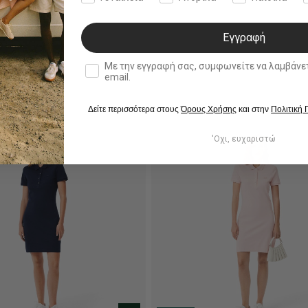
Εγγραφή
double opt in
Με την εγγραφή σας, συμφωνείτε να λαμβάνετε ενημερωτ
email.
Δείτε περισσότερα στους
Όρους Χρήσης
και στην
Πολιτική
'Οχι, ευχαριστώ