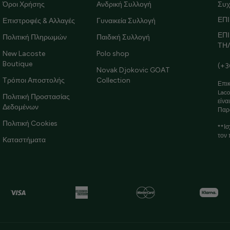
Όροι Χρήσης
Ανδρική Συλλογή
Συχ
ΕΠΙ
Επιστροφές & Αλλαγές
Γυναικεία Συλλογή
ΕΠ
Πολιτική Πληρωμών
Παιδική Συλλογή
ΤΗ
New Lacoste
Polo shop
Boutique
(+3
Novak Djokovic GOAT
Τρόποι Αποστολής
Collection
Επικ
Laco
Πολιτική Προστασίας
είνα
Δεδομένων
Παρ
Πολιτική Cookies
**Ισ
τον 
Καταστήματα