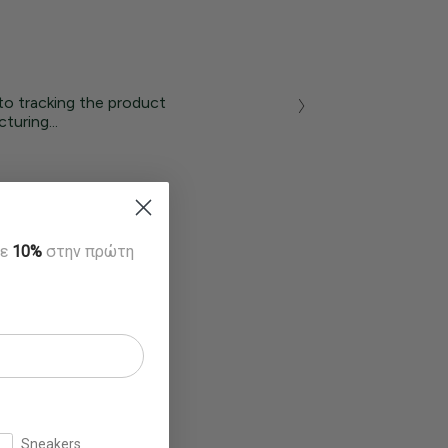
to tracking the product
turing...
τε
10%
στην πρώτη
Sneakers