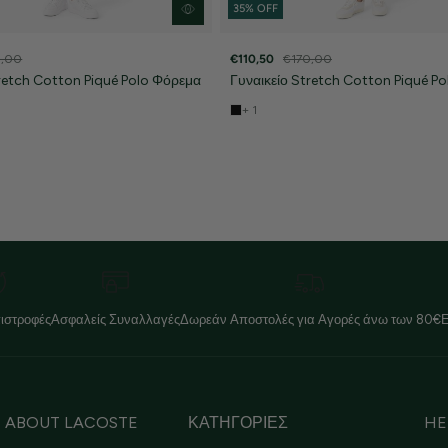
35% OFF
0,00
€110,50
€170,00
tretch Cotton Piqué Polo Φόρεμα
Γυναικείο Stretch Cotton Piqué P
+ 1
ιστροφές
Ασφαλείς Συναλλαγές
Δωρεάν Αποστολές για Αγορές άνω των 80€
ABOUT LACOSTE
ΚΑΤΗΓΟΡΙΕΣ
HE