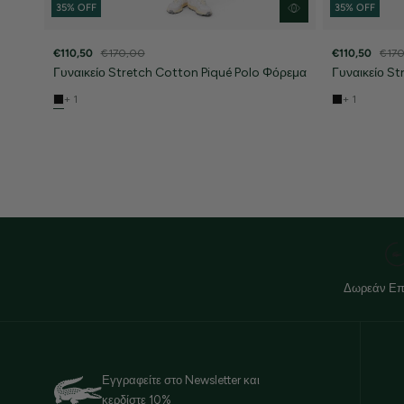
35% OFF
35% OFF
€110,50
€170,00
€110,50
€17
Γυναικείο Stretch Cotton Piqué Polo Φόρεμα
Γυναικείο S
+ 1
+ 1
Δωρεάν Επ
Εγγραφείτε στο Newsletter και
κερδίστε 10%