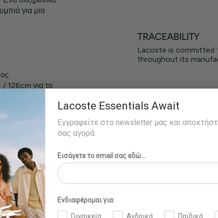
υμπιά για μια
TRACEABILITY
Lacoste is committed 
throughout its manufac
θος
 / 126cm για το
Lacoste Essentials Await
μβάκι (97%),
Εγγραφείτε στο newsletter μας και αποκτήσ
σας αγορά.
ράει το μέγεθος 36.
Εισάγετε το email σας εδώ...
Ενδιαφέρομαι για:
Γυναικεία
Ανδρικά
Παιδικά