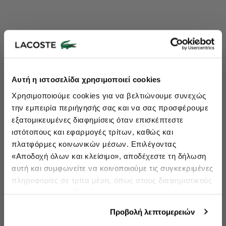
Lacoste Essentials Await
Αυτή η ιστοσελίδα χρησιμοποιεί cookies
Εγγραφείτε στο newsletter μας και αποκτήστε
10%
στην πρώτη
Χρησιμοποιούμε cookies για να βελτιώνουμε συνεχώς
σας αγορά.
την εμπειρία περιήγησής σας και να σας προσφέρουμε
Εισάγετε το email σας εδώ...
εξατομικευμένες διαφημίσεις όταν επισκέπτεστε
ιστότοπους και εφαρμογές τρίτων, καθώς και
πλατφόρμες κοινωνικών μέσων. Επιλέγοντας
Ενδιαφέρομαι για:
«Αποδοχή όλων και κλείσιμο», αποδέχεστε τη δήλωση
Γυναικεία
Ανδρικά
Παιδικά
Sneakers
αυτή και συμφωνείτε να κοινοποιούμε τις συγκεκριμένες
πληροφορίες σε τρίτα μέρη, όπως στους διαφημιστικούς
Εγγραφή
συνεργάτες μας. Εάν δεν συμφωνείτε, μπορείτε να
επιλέξετε να συνεχίσετε την περιήγησή σας με «Μόνο
double opt in
Με την εγγραφή σας, συμφωνείτε να λαμβάνετε ενημερωτικά
Προβολή λεπτομερειών
email.
απαιτούμενα cookies» και θα περιοριστούμε στα