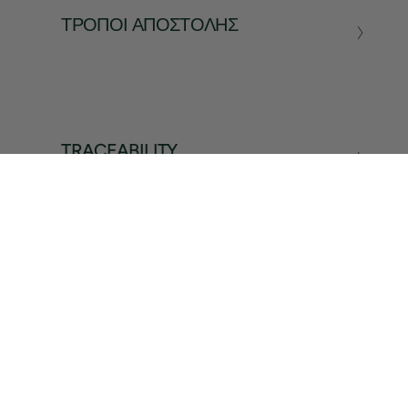
ΤΡΌΠΟΙ ΑΠΟΣΤΟΛΉΣ
TRACEABILITY
ΣΧΕΤΙΚΆ ΠΡΟΪΌΝΤΑ
1 / 3