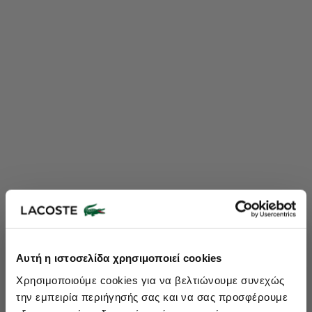
Lacoste Essentials Await
Αυτή η ιστοσελίδα χρησιμοποιεί cookies
Εγγραφείτε στο newsletter μας και αποκτήστε
10%
στην πρώτη
Χρησιμοποιούμε cookies για να βελτιώνουμε συνεχώς
σας αγορά.
την εμπειρία περιήγησής σας και να σας προσφέρουμε
Εισάγετε το email σας εδώ...