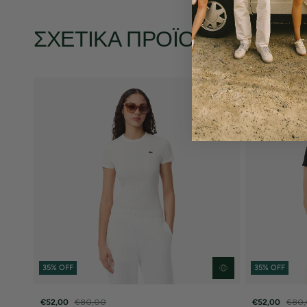
ΣΧΕΤΙΚΆ ΠΡΟΪΌΝΤΑ
35% OFF
35% OFF
€52,00
€80,00
€52,00
€80