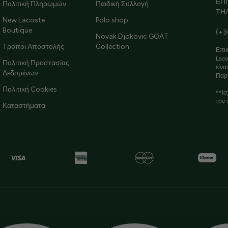
ΕΠ
Πολιτική Πληρωμών
Παιδική Συλλογή
ΤΗ
New Lacoste
Polo shop
Boutique
(+3
Novak Djokovic GOAT
Τρόποι Αποστολής
Collection
Επικ
Laco
Πολιτική Προστασίας
είνα
Δεδομένων
Παρ
Πολιτική Cookies
**Ισ
τον 
Καταστήματα