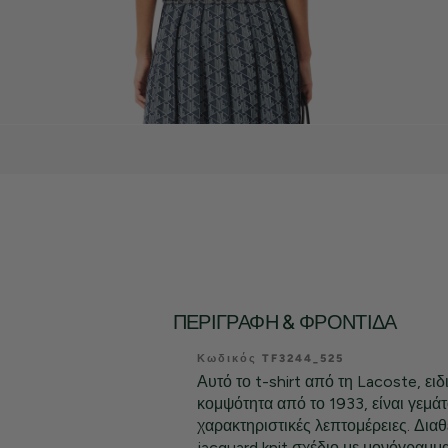
ΠΕΡΙΓΡΑΦΉ & ΦΡΟΝΤΊΔΑ
Κωδικός TF3244_525
Αυτό το t-shirt από τη Lacoste, ειδ
κομψότητα από το 1933, είναι γεμάτ
χαρακτηριστικές λεπτομέρειες. Διαθέ
jacquard knit σχέδιο με μονόγραμμα