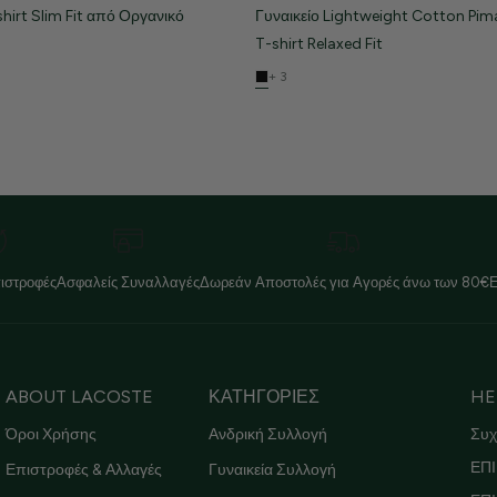
shirt Slim Fit από Οργανικό
Γυναικείο Lightweight Cotton Pim
T-shirt Relaxed Fit
+ 3
ιστροφές
Ασφαλείς Συναλλαγές
Δωρεάν Αποστολές για Αγορές άνω των 80€
ABOUT LACOSTE
ΚΑΤΗΓΟΡΙΕΣ
HE
Όροι Χρήσης
Ανδρική Συλλογή
Συχ
ΕΠΙ
Επιστροφές & Αλλαγές
Γυναικεία Συλλογή