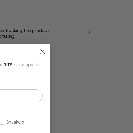
to tracking the product
turing...
τε
10%
στην πρώτη
Sneakers