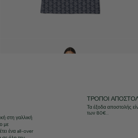
ΤΡΌΠΟΙ ΑΠΟΣΤΟ
Τα έξοδα αποστολής εί
των 80€...
ική στη γαλλική
ο με
τει ένα all-over
 σε όλη την