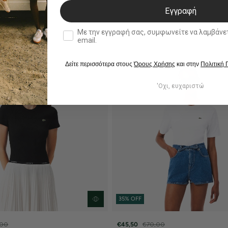
Εγγραφή
double opt in
Με την εγγραφή σας, συμφωνείτε να λαμβάνετε ενημερωτ
email.
Δείτε περισσότερα στους
Όρους Χρήσης
και στην
Πολιτική
'Οχι, ευχαριστώ
35% OFF
,00
€45,50
€70,00