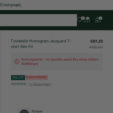
 Επιστροφές
0
0
Γυναικείο Monogram Jacquard T-
€81,25
shirt Slim Fit
€125,00
Λυπούμαστε - το προϊόν αυτό δεν είναι πλέον
διαθέσιμο
ΕΞΑΝΤΛΉΘΗΚΕ
35% OFF
(0 Αξιολογήσεις)
Χρώμα