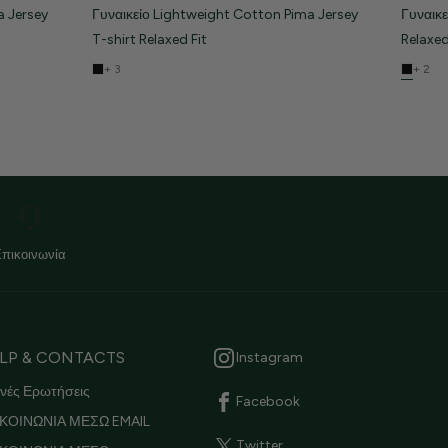
a Jersey
Γυναικείο Lightweight Cotton Pima Jersey
Γυναικε
T-shirt Relaxed Fit
Relaxed
+ 3
+ 2
Επικοινωνία
LP & CONTACTS
Instagram
νές Ερωτήσεις
Facebook
ΚΟΙΝΩΝΙΑ ΜΕΣΩ EMAIL
Twitter