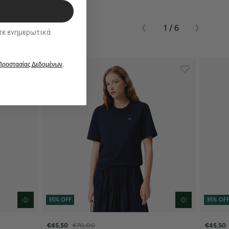
1 / 6
ικά
 Προστασίας Δεδομένων
.
35% OFF
35% OF
€45,50
€70,00
€45,50