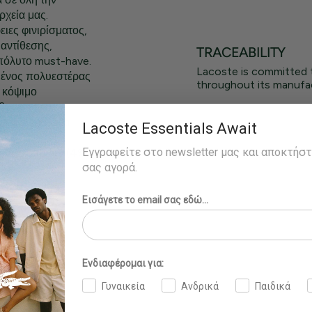
ρχεία μας.
ιες φινιρίσματος,
αντίθεσης,
TRACEABILITY
απόλυτο must-have.
Lacoste is committed 
μένος πολυεστέρας
throughout its manufac
 κόψιμο
ίβο
και τα μανίκια
Lacoste Essentials Await
θος
Εγγραφείτε στο newsletter μας και αποκτήσ
, πολυαμίδιο (4%)
σας αγορά.
Εισάγετε το email σας εδώ...
Ενδιαφέρομαι για:
Γυναικεία
Ανδρικά
Παιδικά