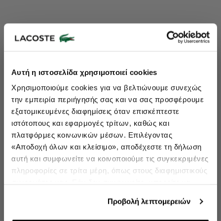
Lacoste Essentials Await
Αυτή η ιστοσελίδα χρησιμοποιεί cookies
Εγγραφείτε στο newsletter μας και αποκτήστε
10%
στην πρώτη
Χρησιμοποιούμε cookies για να βελτιώνουμε συνεχώς
σας αγορά.
την εμπειρία περιήγησής σας και να σας προσφέρουμε
Εισάγετε το email σας εδώ...
εξατομικευμένες διαφημίσεις όταν επισκέπτεστε
ιστότοπους και εφαρμογές τρίτων, καθώς και
πλατφόρμες κοινωνικών μέσων. Επιλέγοντας
Ενδιαφέρομαι για:
«Αποδοχή όλων και κλείσιμο», αποδέχεστε τη δήλωση
Γυναικεία
Ανδρικά
Παιδικά
Sneakers
αυτή και συμφωνείτε να κοινοποιούμε τις συγκεκριμένες
πληροφορίες σε τρίτα μέρη, όπως στους διαφημιστικούς
Εγγραφή
συνεργάτες μας. Εάν δεν συμφωνείτε, μπορείτε να
επιλέξετε να συνεχίσετε την περιήγησή σας με «Μόνο
double opt in
Με την εγγραφή σας, συμφωνείτε να λαμβάνετε ενημερωτικά
Προβολή λεπτομερειών
email.
απαιτούμενα cookies» και θα περιοριστούμε στα
cookies και τις τεχνολογίες που είναι απολύτως
Δείτε περισσότερα στους
Όρους Χρήσης
και στην
Πολιτική Προστασίας Δεδομένων
.