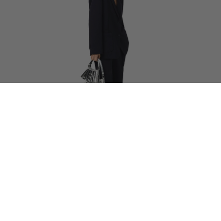
35% OFF
Γυναικείο Fluid Piqué Blazer