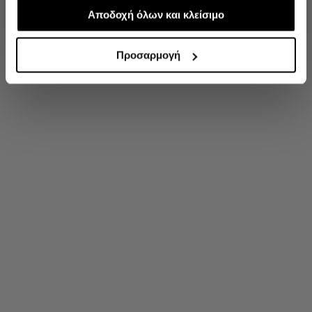
απαραίτητα για την ασφαλή απόδοση και
Αποδοχή όλων και κλείσιμο
'Οχι, ευχαριστώ
λειτουργικότητα της ιστοσελίδας μας. Ωστόσο, λάβετε
υπόψη ότι αποκλείοντας ορισμένους τύπους cookies δεν
Προσαρμογή
θα μπορούμε να συλλέξουμε πληροφορίες που θα
βελτιώσουν την περιήγησή σας και να σας
προσφέρουμε εξατομικευμένες υπηρεσίες και
διαφημίσεις. Για να προσαρμόσετε τις επιλογές σας ή να
ανακαλέσετε τη συγκατάθεσή σας επιλέξτε το
"Ρυθμίσεις Cookies " ανά πάσα στιγμή με ισχύ για το
μέλλον.Εάν επιθυμείτε να μάθετε περισσότερα σχετικά
με τα cookies, επισκεφθείτε οποιαδήποτε στιγμή τη
σελίδα Πολιτική cookies (link).