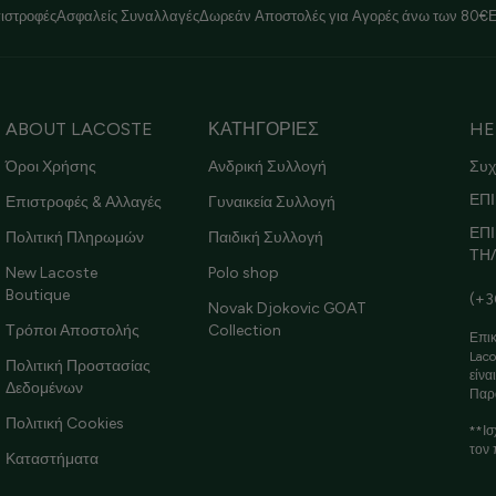
ιστροφές
Ασφαλείς Συναλλαγές
Δωρεάν Αποστολές για Αγορές άνω των 80€
ABOUT LACOSTE
ΚΑΤΗΓΟΡΙΕΣ
HE
Όροι Χρήσης
Ανδρική Συλλογή
Συχ
ΕΠΙ
Επιστροφές & Αλλαγές
Γυναικεία Συλλογή
ΕΠ
Πολιτική Πληρωμών
Παιδική Συλλογή
ΤΗ
New Lacoste
Polo shop
Boutique
(+3
Novak Djokovic GOAT
Τρόποι Αποστολής
Collection
Επικ
Laco
Πολιτική Προστασίας
είνα
Δεδομένων
Παρ
Πολιτική Cookies
**Ισ
τον 
Καταστήματα