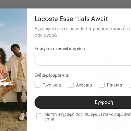
Lacoste Essentials Await
Εγγραφείτε στο newsletter μας και αποκτήσ
σας αγορά.
Εισάγετε το email σας εδώ...
Ενδιαφέρομαι για:
Γυναικεία
Ανδρικά
Παιδικά
Εγγραφή
double opt in
Με την εγγραφή σας, συμφωνείτε να λαμβάνετε ενημερωτ
email.
35% OFF