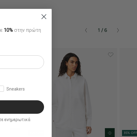
τε
10%
στην πρώτη
1 / 6
Sneakers
ικά
35% OFF
35% OF