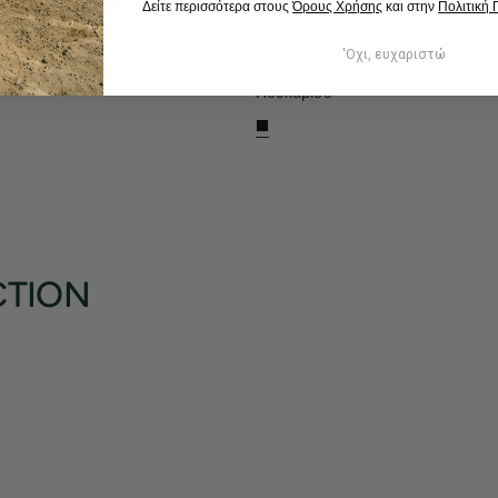
Δείτε περισσότερα στους
Όρους Χρήσης
και στην
Πολιτική
00
€117,00
€180,00
'Οχι, ευχαριστώ
ganic Cotton Tank Slim Fit
Γυναικείο Jacquard Motifs Oversi
Πουκάμισο
CTION