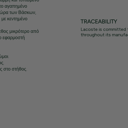
 το αγαπημένο
Χώρα των Βάσκων,
 με κεντημένο
TRACEABILITY
Lacoste is committed 
γεθος μικρότερο από
throughout its manufac
ιο εφαρμοστή
ώμοι.
ς.
ς στο στήθος.