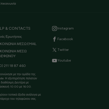
Επικοινωνία
LP & CONTACTS
Instagram
νές Ερωτήσεις
Facebook
ΚΟΙΝΩΝΙΑ ΜΕΣΩ EMAIL
Twitter
ΙΚΟΙΝΩΝΙΑ ΜΕΣΩ
ΛΕΦΩΝΟΥ
Youtube
0) 211 18 87 460
οινώνησε με την ομάδα της
ste: Η εξυπηρέτηση πελατών
ι διαθέσιμη Δευτέρα με
ασκευή 10:00 με 16:00.
χύουν τοπικά έξοδα ανάλογα με
πάροχο του τηλεφώνου σας.