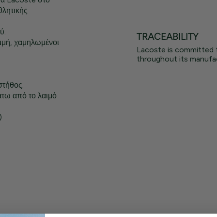
θλητικής
ύ.
TRACEABILITY
μμή, χαμηλωμένοι
Lacoste is committed 
throughout its manufac
στήθος.
άτω από το λαιμό
)