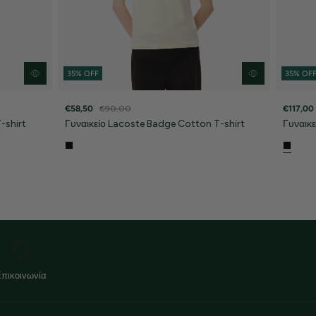
35% OFF
35% OF
€58,50
€90,00
€117,00
-shirt
Γυναικείο Lacoste Badge Cotton T-shirt
Γυναικε
Επικοινωνία