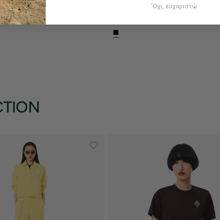
'Οχι, ευχαριστώ
0,00
€117,00
€180,00
iqué Hoodie Φούτερ
Γυναικείο Zip-Up Piqué Φούτερ
CTION