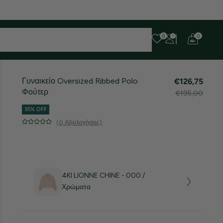
 ευχαριστούμε για την υπομονή σας!
0
0
Γυναικείο Oversized Ribbed Polo
€126,75
Φούτερ
€195,00
35% OFF
(0 Αξιολογήσεις)
4KI LIONNE CHINE - 000 /
Χρώματα