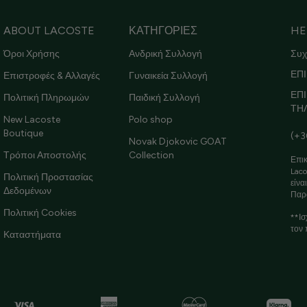
ABOUT LACOSTE
ΚΑΤΗΓΟΡΙΕΣ
HE
Όροι Χρήσης
Ανδρική Συλλογή
Συχ
ΕΠΙ
Επιστροφές & Αλλαγές
Γυναικεία Συλλογή
ΕΠ
Πολιτική Πληρωμών
Παιδική Συλλογή
ΤΗ
New Lacoste
Polo shop
Boutique
(+3
Novak Djokovic GOAT
Τρόποι Αποστολής
Collection
Επικ
Laco
Πολιτική Προστασίας
είνα
Δεδομένων
Παρ
Πολιτική Cookies
**Ισ
τον 
Καταστήματα