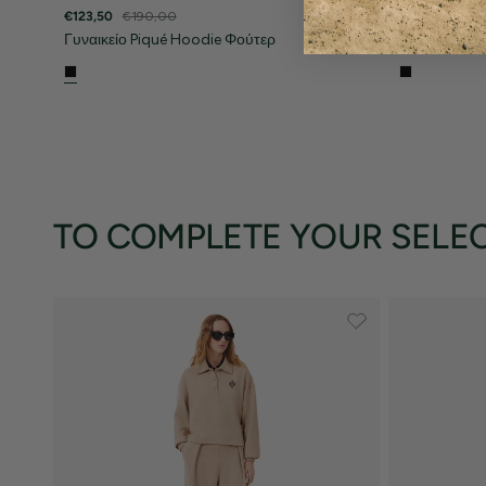
€123,50
€190,00
€123,50
€19
Γυναικείο Piqué Hoodie Φούτερ
Γυναικείο P
TO COMPLETE YOUR SELE