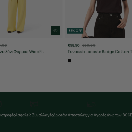
35% OFF
0,00
€58,50
€90,00
ντελόνι Φόρμας Wide Fit
Γυναικείο Lacoste Badge Cotton T
ιστροφές
Ασφαλείς Συναλλαγές
Δωρεάν Αποστολές για Αγορές άνω των 80€