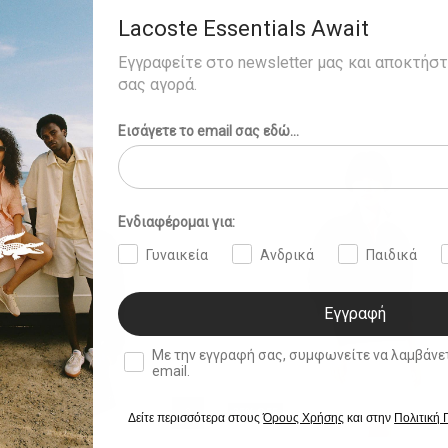
Lacoste Essentials Await
Εγγραφείτε στο newsletter μας και αποκτήσ
σας αγορά.
Εισάγετε το email σας εδώ...
Ενδιαφέρομαι για:
Γυναικεία
Ανδρικά
Παιδικά
Εγγραφή
double opt in
Με την εγγραφή σας, συμφωνείτε να λαμβάνετε ενημερωτ
email.
35% OFF
Δείτε περισσότερα στους
Όρους Χρήσης
και στην
Πολιτική