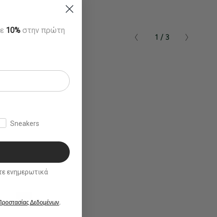
τε
10%
στην πρώτη
1 / 3
Sneakers
ικά
 Προστασίας Δεδομένων
.