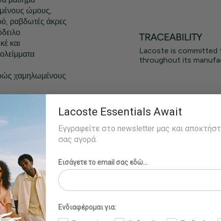
ωμένους ώμους,
ρό, ραβδωτές άκρες
δειλο.
TRACEABILITY
κέ και
Lacoste is committed 
ολείμματα
throughout its manufac
φρώς χαμηλωμένους
Lacoste Essentials Await
κλωμένο υλικό στο
Εγγραφείτε στο newsletter μας και αποκτήσ
σας αγορά.
υεστέρας (43%),
κι (96%), Ελαστάνη
Εισάγετε το email σας εδώ...
Ενδιαφέρομαι για: