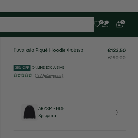
 ευχαριστούμε για την υπομονή σας!
0
0
Γυναικείο Piqué Hoodie Φούτερ
€123,50
€190,00
35% OFF
ONLINE EXCLUSIVE
(0 Αξιολογήσεις)
ABYSM - HDE
Χρώματα