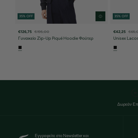
35% OFF
35% OFF
€126,75
€195,00
€42,25
€65,
Γυναικείο Zip-Up Piqué Hoodie Φούτερ
Unisex Laco
Δωρεάν Επ
Εγγραφείτε στο Newsletter και