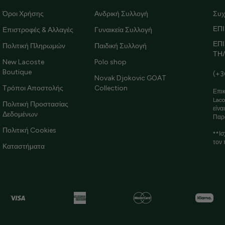
Όροι Χρήσης
Ανδρική Συλλογή
Συχ
ΕΠΙ
Επιστροφές & Αλλαγές
Γυναικεία Συλλογή
ΕΠ
Πολιτική Πληρωμών
Παιδική Συλλογή
ΤΗ
New Lacoste
Polo shop
Boutique
(+3
Novak Djokovic GOAT
Τρόποι Αποστολής
Collection
Επικ
Laco
Πολιτική Προστασίας
είνα
Δεδομένων
Παρ
Πολιτική Cookies
**Ισ
τον 
Καταστήματα