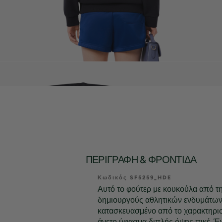
ΠΕΡΙΓΡΑΦΉ & ΦΡΟΝΤΊΔΑ
Κωδικός SF5259_HDE
Αυτό το φούτερ με κουκούλα από τ
δημιουργούς αθλητικών ενδυμάτων 
κατασκευασμένο από το χαρακτηρισ
άνετο ύφασμα διπλής όψης πικέ. 