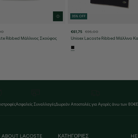
35% OFF
00
€61,75
€95,00
ste Ribbed Μάλλινος Σκούφος
Unisex Lacoste Ribbed Μάλλινο Κ
ιστροφές
Ασφαλείς Συναλλαγές
Δωρεάν Αποστολές για Αγορές άνω των 80€
ABOUT LACOSTE
ΚΑΤΗΓΟΡΙΕΣ
HE