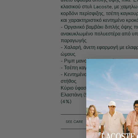
κλασικού στυλ Lacoste, με χαμηλ
κορδόνι περίσφιξης, τσέπη καγκου
και χαρακτηριστικό κεντημένο κροκό
- Οργανικό βαμβάκι διπλής όψης πι
ανακυκλωμένο πολυεστέρα από υπ
παραγωγής.
- Χαλαρή, άνετη εφαρμογή με ελα
ώμους.
- Ριμπ μανσέτες και στρίφωμα.
- Τσέπη καγκουρό.
- Κεντημένο κροκόδειλο από ανακυ
στήθος.
Κύριο ύφασμα: Βαμβάκι (52%), Πολ
Ελαστάνη (5%) / Ριμπ άκρη: Βαμβά
(4%)
SEE.CARE