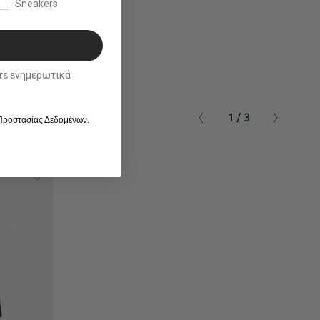
Sneakers
ικά
1 / 3
 Προστασίας Δεδομένων
.