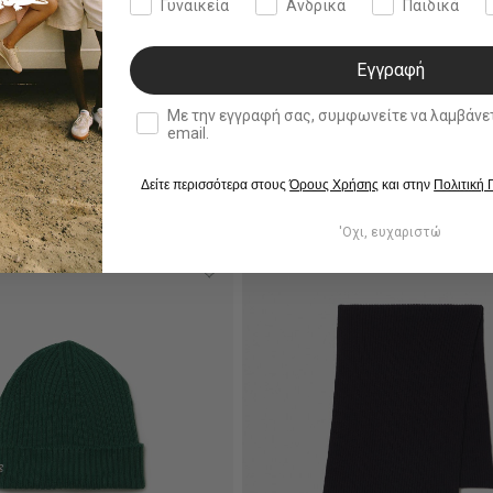
Γυναικεία
Ανδρικά
Παιδικά
Εγγραφή
double opt in
Με την εγγραφή σας, συμφωνείτε να λαμβάνετε ενημερωτ
email.
Δείτε περισσότερα στους
Όρους Χρήσης
και στην
Πολιτική
'Οχι, ευχαριστώ