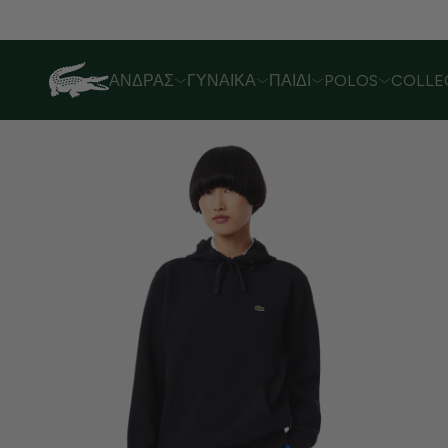
Λόγω αυξημένου όγκου παραγγελιών,
ΆΝΔΡΑΣ
ΓΥΝΑΊΚΑ
ΠΑΙΔΊ
POLOS
COLLE