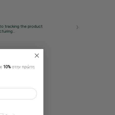
to tracking the product
turing...
τε
10%
στην πρώτη