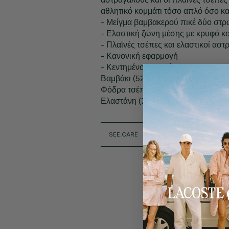
αθλητικό κομμάτι τόσο απλό όσο και
- Μείγμα βαμβακερού πικέ δύο στ
- Ελαστική ζώνη μέσης με κρυφό κ
- Πλαϊνές τσέπες και ελαστικοί αστ
- Κανονική εφαρμογή
- Κεντημένος κροκόδειλος tone-o
Βαμβάκι (52%), Πολυεστέρας (41%)
Φόδρα τσέπης: Βαμβάκι (52%), Πολ
Ελαστάνη (7%): Βαμβάκι (100%)
SEE.CARE