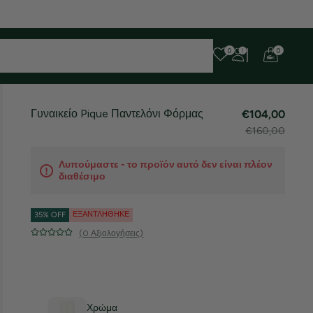
 ευχαριστούμε για την υπομονή σας!
0
0
Γυναικείο Pique Παντελόνι Φόρμας
€104,00
€160,00
Λυπούμαστε - το προϊόν αυτό δεν είναι πλέον
διαθέσιμο
ΕΞΑΝΤΛΉΘΗΚΕ
35% OFF
(0 Αξιολογήσεις)
Χρώμα