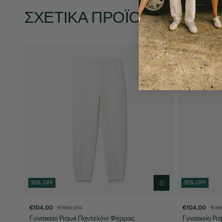
ΣΧΕΤΙΚΆ ΠΡΟΪΌΝΤΑ
35% OFF
35% OFF
€104,00
€160,00
€104,00
€16
Γυναικείο Piqué Παντελόνι Φόρμας
Γυναικείο P