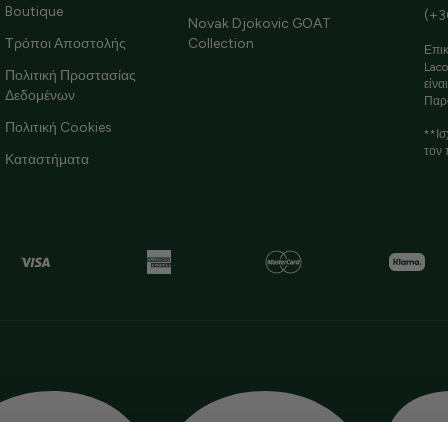
Boutique
(+3
Novak Djokovic GOAT
Τρόποι Αποστολής
Collection
Επικ
Laco
Πολιτική Προστασίας
είνα
Δεδομένων
Παρ
Πολιτική Cookies
**Ισ
τον 
Καταστήματα