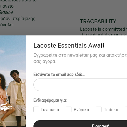
 άνετο.
ρώσεων
ορδόνι περίσφιξης
TRACEABILITY
ράγαλοι
Lacoste is committed 
throughout its manufac
n-tone
, Ελαστάνη (7%) /
Lacoste Essentials Await
υεστέρας (41%),
Εγγραφείτε στο newsletter μας και αποκτήσ
σας αγορά.
Εισάγετε το email σας εδώ...
Ενδιαφέρομαι για:
Γυναικεία
Ανδρικά
Παιδικά
Εγγραφή