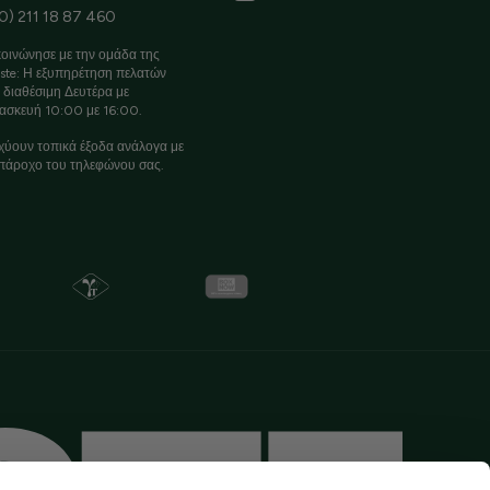
0) 211 18 87 460
οινώνησε με την ομάδα της
ste: Η εξυπηρέτηση πελατών
ι διαθέσιμη Δευτέρα με
ασκευή 10:00 με 16:00.
χύουν τοπικά έξοδα ανάλογα με
πάροχο του τηλεφώνου σας.