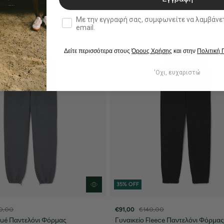
double opt in
Με την εγγραφή σας, συμφωνείτε να λαμβάνετε ενημερωτ
email.
Δείτε περισσότερα στους
Όρους Χρήσης
και στην
Πολιτική
'Οχι, ευχαριστώ
35% OFF
0,00
€91,00
€140,00
iqué Παντελόνι Φόρμας
Γυναικείο Fleece Παντελόνι Φόρμας