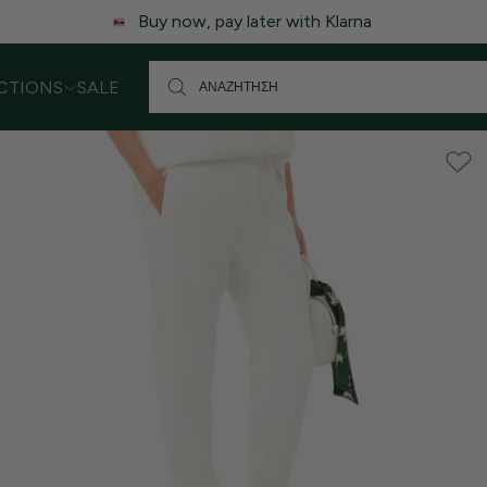
 ενδέχεται να υπάρξει μικρή καθυστέρηση στις αποστολές. Σας
CTIONS
SALE