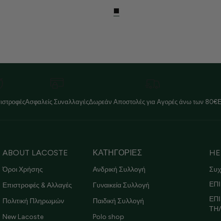
ιστροφές
Ασφαλείς Συναλλαγές
Δωρεάν Αποστολές για Αγορές άνω των 80€
ABOUT LACOSTE
ΚΑΤΗΓΟΡΙΕΣ
HE
Όροι Χρήσης
Ανδρική Συλλογή
Συχ
ΕΠΙ
Επιστροφές & Αλλαγές
Γυναικεία Συλλογή
ΕΠ
Πολιτική Πληρωμών
Παιδική Συλλογή
ΤΗ
New Lacoste
Polo shop