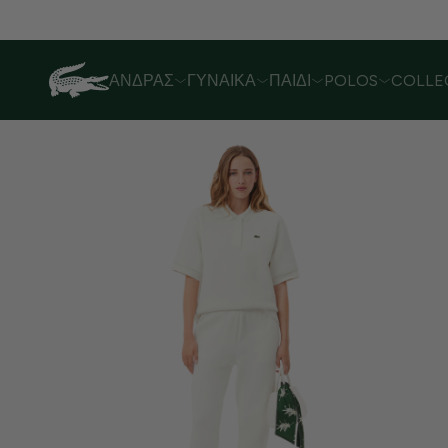
Λόγω αυξημένου όγκου παραγγελιών,
ΆΝΔΡΑΣ
ΓΥΝΑΊΚΑ
ΠΑΙΔΊ
POLOS
COLLE