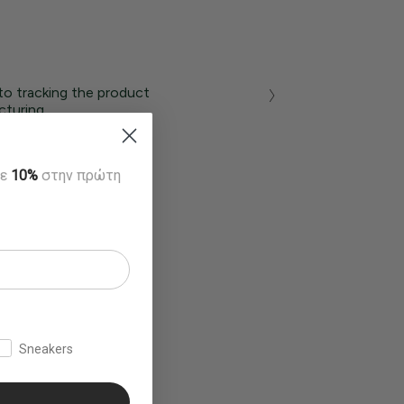
to tracking the product
turing...
τε
10%
στην πρώτη
Sneakers