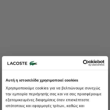
Lacoste Essentials Await
Αυτή η ιστοσελίδα χρησιμοποιεί cookies
Εγγραφείτε στο newsletter μας και αποκτήστε
10%
στην πρώτη
Χρησιμοποιούμε cookies για να βελτιώνουμε συνεχώς
σας αγορά.
την εμπειρία περιήγησής σας και να σας προσφέρουμε
Εισάγετε το email σας εδώ...
εξατομικευμένες διαφημίσεις όταν επισκέπτεστε
ιστότοπους και εφαρμογές τρίτων, καθώς και