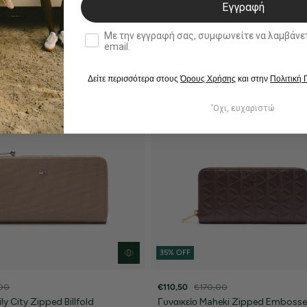
Εγγραφή
double opt in
Με την εγγραφή σας, συμφωνείτε να λαμβάνετε ενημερωτ
email.
Δείτε περισσότερα στους
Όρους Χρήσης
και στην
Πολιτική
'Οχι, ευχαριστώ
35% OFF
,00
€110,50
€170,00
ly City Zipped Billfold
Γυναικείο Maheki Zipped Embosse