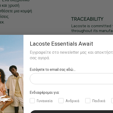
α και χρυσή
σθέσετε μια κομψή
ίσεις.
TRACEABILITY
εκ.
Lacoste is committed 
throughout its manufac
και στο εξωτερικό.
Lacoste Essentials Await
)
Εγγραφείτε στο newsletter μας και αποκτήσ
σας αγορά.
Εισάγετε το email σας εδώ...
Ενδιαφέρομαι για:
Γυναικεία
Ανδρικά
Παιδικά