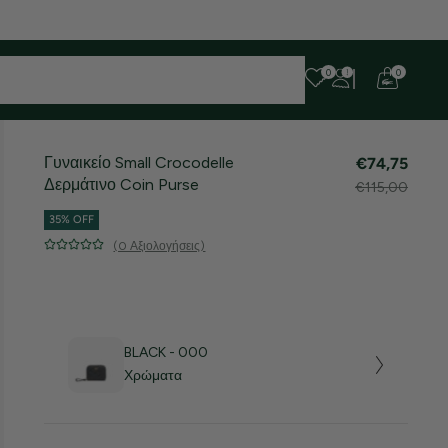
 ευχαριστούμε για την υπομονή σας!
0
0
Γυναικείο Small Crocodelle
€74,75
Δερμάτινο Coin Purse
€115,00
35% OFF
(0 Αξιολογήσεις)
BLACK - 000
Χρώματα