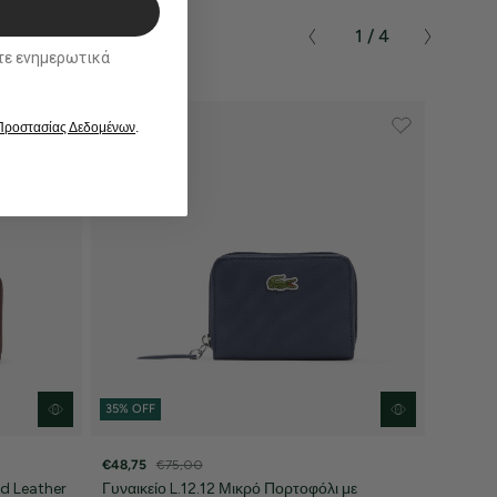
1 / 4
ικά
 Προστασίας Δεδομένων
.
35% OFF
€48,75
€75,00
d Leather
Γυναικείο L.12.12 Μικρό Πορτοφόλι με