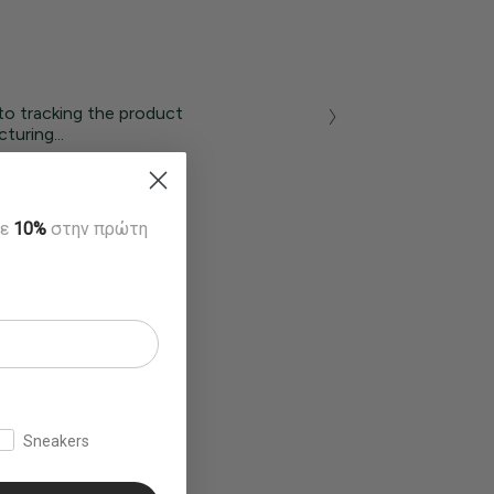
to tracking the product
turing...
τε
10%
στην πρώτη
Sneakers