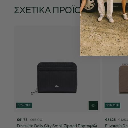
ΣΧΕΤΙΚΆ ΠΡΟΪΌΝΤΑ
35% OFF
35% OFF
€61,75
€95,00
€81,25
€125
Γυναικείο Daily City Small Zipped Πορτοφόλι
Γυναικείο Dai