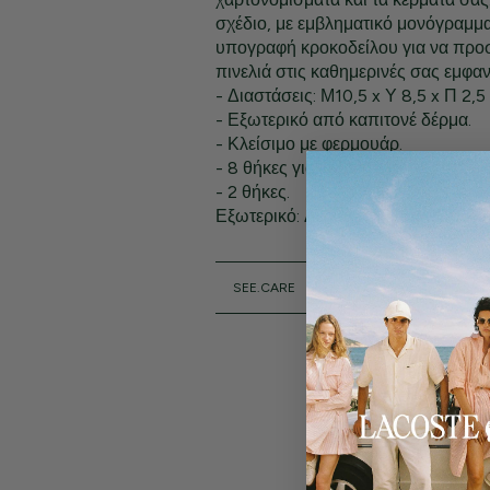
σχέδιο, με εμβληματικό μονόγραμμ
υπογραφή κροκοδείλου για να προ
πινελιά στις καθημερινές σας εμφαν
- Διαστάσεις: Μ10,5 x Υ 8,5 x Π 2,5 
- Εξωτερικό από καπιτονέ δέρμα.
- Κλείσιμο με φερμουάρ.
- 8 θήκες για κάρτες στο εσωτερικό 
- 2 θήκες.
Εξωτερικό: Δέρμα βοοειδών (100%
SEE.CARE