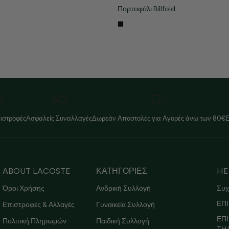
Πορτοφόλι Billfold
ιστροφές
Ασφαλείς Συναλλαγές
Δωρεάν Αποστολές για Αγορές άνω των 80€
ABOUT LACOSTE
ΚΑΤΗΓΟΡΙΕΣ
HE
Όροι Χρήσης
Ανδρική Συλλογή
Συχ
ΕΠΙ
Επιστροφές & Αλλαγές
Γυναικεία Συλλογή
ΕΠ
Πολιτική Πληρωμών
Παιδική Συλλογή