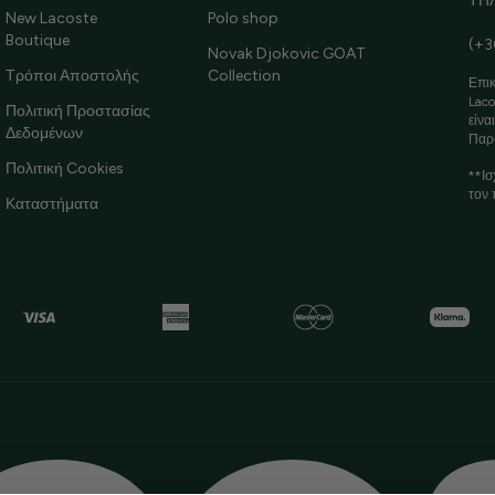
ΤΗ
New Lacoste
Polo shop
Boutique
(+3
Novak Djokovic GOAT
Τρόποι Αποστολής
Collection
Επικ
Laco
Πολιτική Προστασίας
είνα
Δεδομένων
Παρ
Πολιτική Cookies
**Ισ
τον 
Καταστήματα