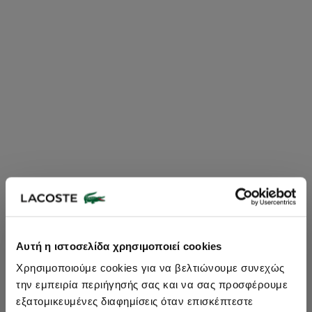
Lacoste Essentials Await
Αυτή η ιστοσελίδα χρησιμοποιεί cookies
Εγγραφείτε στο newsletter μας και αποκτήστε
10%
στην πρώτη
Χρησιμοποιούμε cookies για να βελτιώνουμε συνεχώς
σας αγορά.
την εμπειρία περιήγησής σας και να σας προσφέρουμε
Εισάγετε το email σας εδώ...
εξατομικευμένες διαφημίσεις όταν επισκέπτεστε