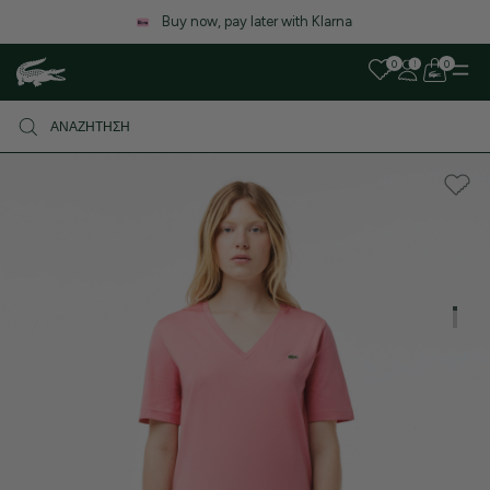
Buy now, pay later with Klarna
0
0