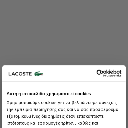
Lacoste Essentials Await
Αυτή η ιστοσελίδα χρησιμοποιεί cookies
Εγγραφείτε στο newsletter μας και αποκτήστε
10%
στην πρώτη
Χρησιμοποιούμε cookies για να βελτιώνουμε συνεχώς
σας αγορά.
την εμπειρία περιήγησής σας και να σας προσφέρουμε
Εισάγετε το email σας εδώ...
εξατομικευμένες διαφημίσεις όταν επισκέπτεστε
ιστότοπους και εφαρμογές τρίτων, καθώς και