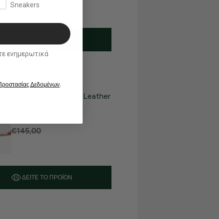
Sneakers
ΔΕΊΤΕ ΤΟ ΠΡΟΪΌΝ
ικά
 Προστασίας Δεδομένων
.
35% OFF
Γυναικεία Club-Low Leather
Sneakers
€94,25
€145,00
ΔΕΊΤΕ ΤΟ ΠΡΟΪΌΝ