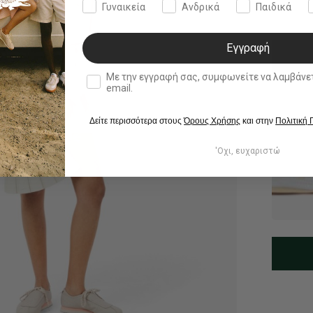
Γυναικεία
Ανδρικά
Παιδικά
Εγγραφή
double opt in
Με την εγγραφή σας, συμφωνείτε να λαμβάνετε ενημερωτ
email.
Δείτε περισσότερα στους
Όρους Χρήσης
και στην
Πολιτική
'Οχι, ευχαριστώ