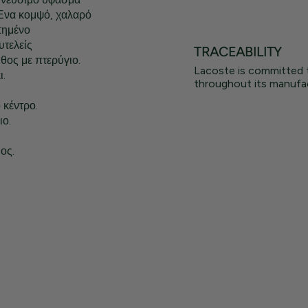
 Ένα κομψό, χαλαρό
τημένο
υτελείς
TRACEABILITY
θος με πτερύγιο.
Lacoste is committed 
ι.
throughout its manufac
κέντρο.
ιο.
ος.