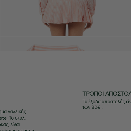
ΤΡΌΠΟΙ ΑΠΟΣΤΟ
Τα έξοδα αποστολής εί
των 80€...
ημα γαλλικής
te. Το στυλ,
κας, είναι
πνεύσιμο ύφασμα