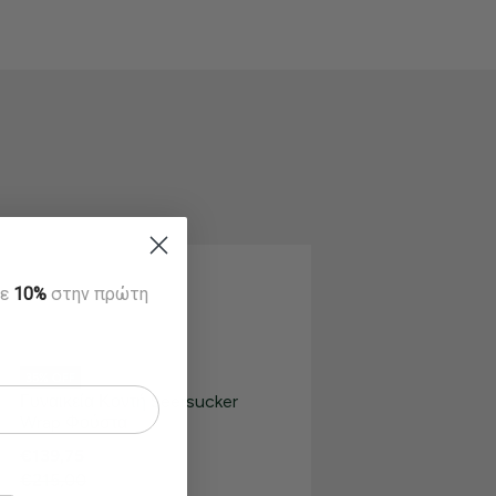
τε
10%
στην πρώτη
35% OFF
Γυναικεία Κοντή Seersucker
Wrap Φούστα
€139,75
€215,00