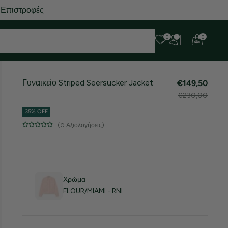
 Επιστροφές
0
0
Γυναικείο Striped Seersucker Jacket
€149,50
€230,00
35% OFF
(0 Αξιολογήσεις)
Χρώμα
FLOUR/MIAMI - RNI