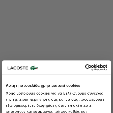
Lacoste Essentials Await
Αυτή η ιστοσελίδα χρησιμοποιεί cookies
Εγγραφείτε στο newsletter μας και αποκτήστε
10%
στην πρώτη
Χρησιμοποιούμε cookies για να βελτιώνουμε συνεχώς
σας αγορά.
την εμπειρία περιήγησής σας και να σας προσφέρουμε
Εισάγετε το email σας εδώ...
εξατομικευμένες διαφημίσεις όταν επισκέπτεστε
ιστότοπους και εφαρμογές τρίτων, καθώς και