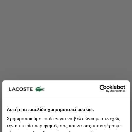
Lacoste Essentials Await
Αυτή η ιστοσελίδα χρησιμοποιεί cookies
Εγγραφείτε στο newsletter μας και αποκτήστε
10%
στην πρώτη
Χρησιμοποιούμε cookies για να βελτιώνουμε συνεχώς
σας αγορά.
την εμπειρία περιήγησής σας και να σας προσφέρουμε
Εισάγετε το email σας εδώ...