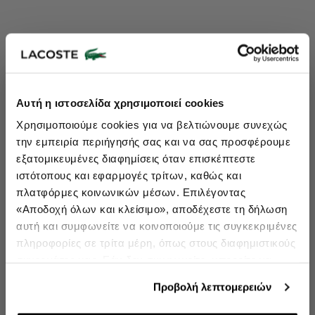
Lacoste Essentials Await
Αυτή η ιστοσελίδα χρησιμοποιεί cookies
Εγγραφείτε στο newsletter μας και αποκτήστε
10%
στην πρώτη
Χρησιμοποιούμε cookies για να βελτιώνουμε συνεχώς
σας αγορά.
την εμπειρία περιήγησής σας και να σας προσφέρουμε
Εισάγετε το email σας εδώ...
εξατομικευμένες διαφημίσεις όταν επισκέπτεστε
ιστότοπους και εφαρμογές τρίτων, καθώς και
πλατφόρμες κοινωνικών μέσων. Επιλέγοντας
Ενδιαφέρομαι για:
«Αποδοχή όλων και κλείσιμο», αποδέχεστε τη δήλωση
Γυναικεία
Ανδρικά
Παιδικά
Sneakers
αυτή και συμφωνείτε να κοινοποιούμε τις συγκεκριμένες
πληροφορίες σε τρίτα μέρη, όπως στους διαφημιστικούς
Εγγραφή
συνεργάτες μας. Εάν δεν συμφωνείτε, μπορείτε να
επιλέξετε να συνεχίσετε την περιήγησή σας με «Μόνο
double opt in
Με την εγγραφή σας, συμφωνείτε να λαμβάνετε ενημερωτικά
Προβολή λεπτομερειών
email.
απαιτούμενα cookies» και θα περιοριστούμε στα
cookies και τις τεχνολογίες που είναι απολύτως
Δείτε περισσότερα στους
Όρους Χρήσης
και στην
Πολιτική Προστασίας Δεδομένων
.