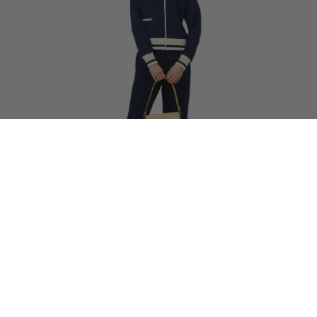
35% OFF
Γυναικείο Oversized Fluid Piqué Παντελόνι