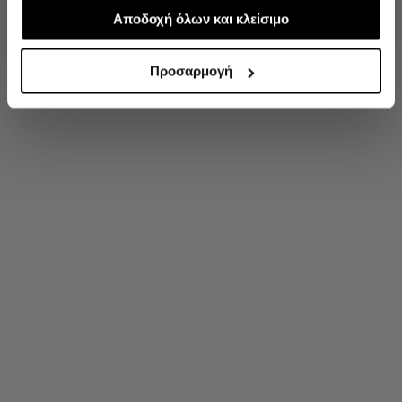
απαραίτητα για την ασφαλή απόδοση και
Αποδοχή όλων και κλείσιμο
'Οχι, ευχαριστώ
λειτουργικότητα της ιστοσελίδας μας. Ωστόσο, λάβετε
υπόψη ότι αποκλείοντας ορισμένους τύπους cookies δεν
Προσαρμογή
θα μπορούμε να συλλέξουμε πληροφορίες που θα
βελτιώσουν την περιήγησή σας και να σας
προσφέρουμε εξατομικευμένες υπηρεσίες και
διαφημίσεις. Για να προσαρμόσετε τις επιλογές σας ή να
ανακαλέσετε τη συγκατάθεσή σας επιλέξτε το
"Ρυθμίσεις Cookies " ανά πάσα στιγμή με ισχύ για το
μέλλον.Εάν επιθυμείτε να μάθετε περισσότερα σχετικά
με τα cookies, επισκεφθείτε οποιαδήποτε στιγμή τη
σελίδα Πολιτική cookies (link).