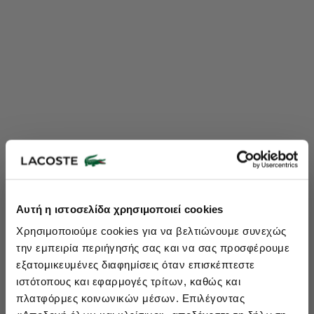
Lacoste Essentials Await
Αυτή η ιστοσελίδα χρησιμοποιεί cookies
Εγγραφείτε στο newsletter μας και αποκτήστε
10%
στην πρώτη
Χρησιμοποιούμε cookies για να βελτιώνουμε συνεχώς
σας αγορά.
την εμπειρία περιήγησής σας και να σας προσφέρουμε
Εισάγετε το email σας εδώ...
εξατομικευμένες διαφημίσεις όταν επισκέπτεστε
ιστότοπους και εφαρμογές τρίτων, καθώς και
πλατφόρμες κοινωνικών μέσων. Επιλέγοντας
Ενδιαφέρομαι για: