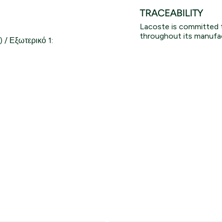
TRACEABILITY
Lacoste is committed 
throughout its manufac
 / Εξωτερικό 1:
Lacoste Essentials Await
Εγγραφείτε στο newsletter μας και αποκτήστε
σας αγορά.
Εισάγετε το email σας εδώ...
Ενδιαφέρομαι για:
Γυναικεία
Ανδρικά
Παιδικά
Εγγραφή