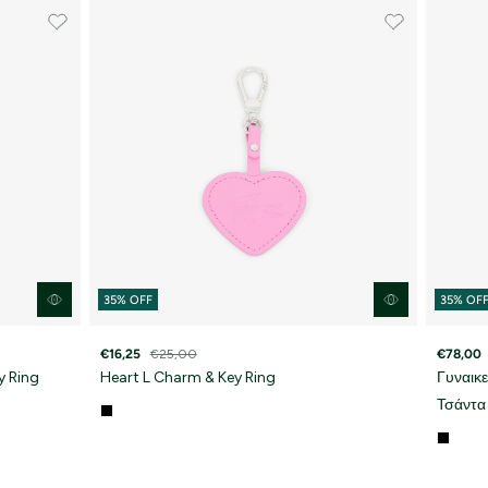
ά
 Προστασίας Δεδομένων
.
35% OFF
35% OF
€16,25
€25,00
€78,00
y Ring
Heart L Charm & Key Ring
Γυναικε
Τσάντα