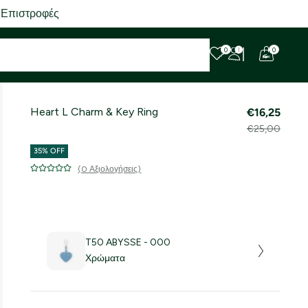
 Επιστροφές
0
0
Heart L Charm & Key Ring
€16,25
€25,00
35% OFF
(0 Αξιολογήσεις)
T50 ABYSSE - 000
Χρώματα