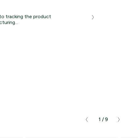
to tracking the product
turing...
10%
στην πρώτη
Sneakers
1 / 9