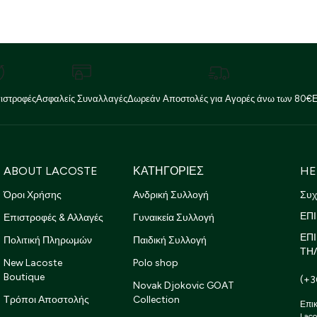
ιστροφές
Ασφαλείς Συναλλαγές
Δωρεάν Αποστολές για Αγορές άνω των 80€
ABOUT LACOSTE
ΚΑΤΗΓΟΡΙΕΣ
HE
Όροι Χρήσης
Ανδρική Συλλογή
Συχ
ΕΠΙ
Επιστροφές & Αλλαγές
Γυναικεία Συλλογή
ΕΠ
Πολιτική Πληρωμών
Παιδική Συλλογή
ΤΗ
New Lacoste
Polo shop
Boutique
(+3
Novak Djokovic GOAT
Τρόποι Αποστολής
Collection
Επικ
Laco