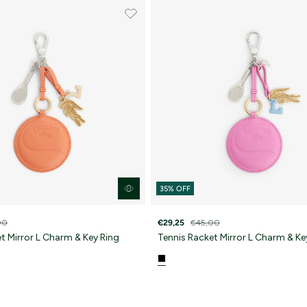
double opt in
Με την εγγραφή σας, συμφωνείτε να λαμβάνετε ενημερωτικ
email.
Δείτε περισσότερα στους
Όρους Χρήσης
και στην
Πολιτική
'Οχι, ευχαριστώ
35% OFF
00
€29,25
€45,00
t Mirror L Charm & Key Ring
Tennis Racket Mirror L Charm & Ke