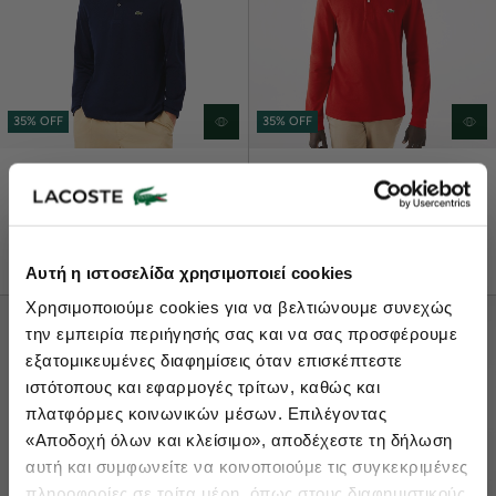
35% OFF
35% OFF
€78,00
€120,00
€78,00
€120,00
Original L.12.12 Μακρυμάνικη
Original L.12.12 Μακρυμάνικη
Polo Μπλούζα
Polo Μπλούζα
+ 8
+ 8
Lacoste Essentials Await
Αυτή η ιστοσελίδα χρησιμοποιεί cookies
Εγγραφείτε στο newsletter μας και αποκτήστε
10%
στην πρώτη
Χρησιμοποιούμε cookies για να βελτιώνουμε συνεχώς
σας αγορά.
την εμπειρία περιήγησής σας και να σας προσφέρουμε
Εισάγετε το email σας εδώ...
εξατομικευμένες διαφημίσεις όταν επισκέπτεστε
ιστότοπους και εφαρμογές τρίτων, καθώς και
πλατφόρμες κοινωνικών μέσων. Επιλέγοντας
Ενδιαφέρομαι για:
«Αποδοχή όλων και κλείσιμο», αποδέχεστε τη δήλωση
Γυναικεία
Ανδρικά
Παιδικά
Sneakers
αυτή και συμφωνείτε να κοινοποιούμε τις συγκεκριμένες
πληροφορίες σε τρίτα μέρη, όπως στους διαφημιστικούς