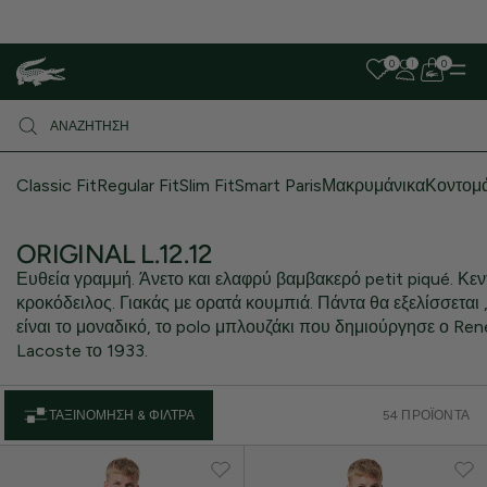
Λόγω αυξημένου όγκου παραγγελιών, ενδέχεται να υπάρξει μικρή
καθυστέρηση στις αποστολές. Σας ευχαριστούμε για την υπομονή σας!
0
0
Classic Fit
Regular Fit
Slim Fit
Smart Paris
Μακρυμάνικα
Κοντομ
ORIGINAL L.12.12
Ευθεία γραμμή. Άνετο και ελαφρύ βαμβακερό petit piqué. Κε
κροκόδειλος. Γιακάς με ορατά κουμπιά. Πάντα θα εξελίσσεται 
είναι το μοναδικό, το polo μπλουζάκι που δημιούργησε ο Ren
Lacoste το 1933.
ΤΑΞΙΝΌΜΗΣΗ & ΦΊΛΤΡΑ
54 ΠΡΟΪΌΝΤΑ