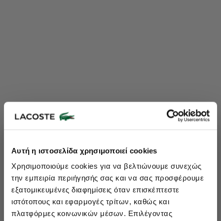
Lacoste Essentials Await
Αυτή η ιστοσελίδα χρησιμοποιεί cookies
Εγγραφείτε στο newsletter μας και αποκτήστε
10%
στην πρώτη
Χρησιμοποιούμε cookies για να βελτιώνουμε συνεχώς
σας αγορά.
την εμπειρία περιήγησής σας και να σας προσφέρουμε
Εισάγετε το email σας εδώ...
εξατομικευμένες διαφημίσεις όταν επισκέπτεστε
ιστότοπους και εφαρμογές τρίτων, καθώς και
πλατφόρμες κοινωνικών μέσων. Επιλέγοντας