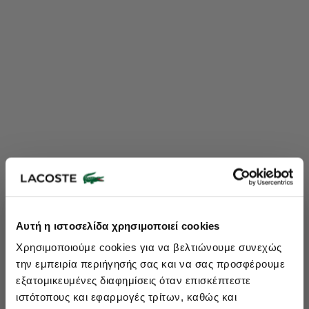
Lacoste Essentials Await
Αυτή η ιστοσελίδα χρησιμοποιεί cookies
Εγγραφείτε στο newsletter μας και αποκτήστε
10%
στην πρώτη
Χρησιμοποιούμε cookies για να βελτιώνουμε συνεχώς
σας αγορά.
την εμπειρία περιήγησής σας και να σας προσφέρουμε
Εισάγετε το email σας εδώ...
εξατομικευμένες διαφημίσεις όταν επισκέπτεστε
ιστότοπους και εφαρμογές τρίτων, καθώς και