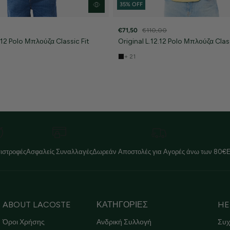
35% OFF
€71,50
€110,00
2.12 Polo Μπλούζα Classic Fit
Original L.12.12 Polo Μπλούζα Class
+ 21
ιστροφές
Ασφαλείς Συναλλαγές
Δωρεάν Αποστολές για Αγορές άνω των 80€
ABOUT LACOSTE
ΚΑΤΗΓΟΡΙΕΣ
HE
Όροι Χρήσης
Ανδρική Συλλογή
Συχ