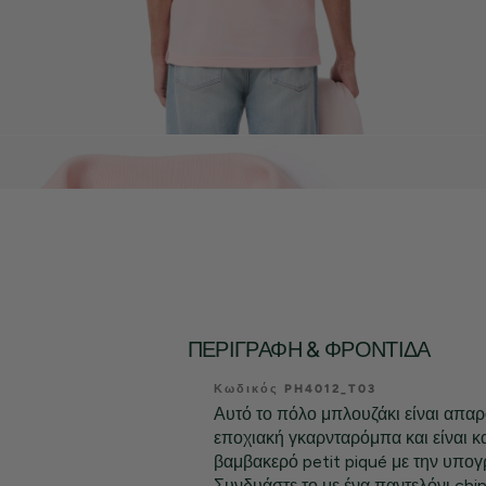
ΠΕΡΙΓΡΑΦΉ & ΦΡΟΝΤΊΔΑ
Κωδικός PH4012_T03
Αυτό το πόλο μπλουζάκι είναι απαρα
εποχιακή γκαρνταρόμπα και είναι 
βαμβακερό petit piqué με την υπογ
Συνδυάστε το με ένα παντελόνι ch