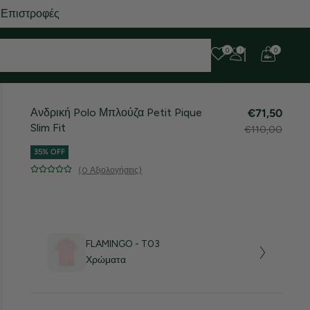
 Επιστροφές
0
0
Ανδρική Polo Μπλούζα Petit Pique
€71,50
Slim Fit
€110,00
35% OFF
(0 Αξιολογήσεις)
FLAMINGO - T03
Χρώματα