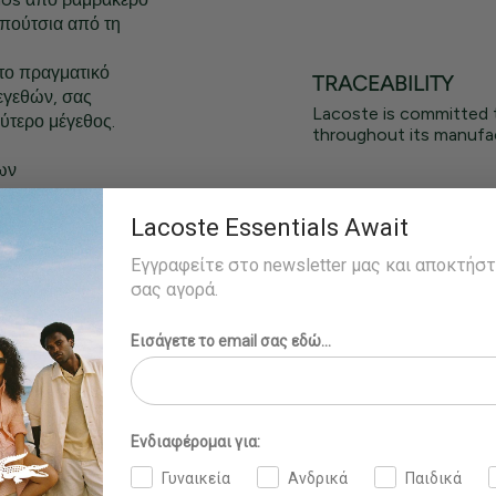
απούτσια από τη
στο πραγματικό
TRACEABILITY
μεγεθών, σας
Lacoste is committed 
ύτερο μέγεθος.
throughout its manufac
ων
Lacoste Essentials Await
ς στο στήθος
Εγγραφείτε στο newsletter μας και αποκτήσ
σας αγορά.
και φοράει το
Εισάγετε το email σας εδώ...
Ενδιαφέρομαι για:
Γυναικεία
Ανδρικά
Παιδικά