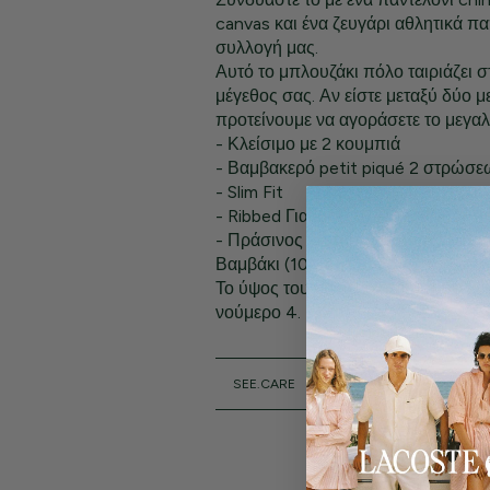
canvas και ένα ζευγάρι αθλητικά π
συλλογή μας.
Αυτό το μπλουζάκι πόλο ταιριάζει 
μέγεθος σας. Αν είστε μεταξύ δύο 
προτείνουμε να αγοράσετε το μεγαλ
- Κλείσιμο με 2 κουμπιά
- Βαμβακερό petit piqué 2 στρώσε
- Slim Fit
- Ribbed Γιακάς
- Πράσινος κεντημένος κροκόδειλο
Βαμβάκι (100%)
Το ύψος του μοντέλου είναι 1,80 μ. 
νούμερο 4.
SEE.CARE