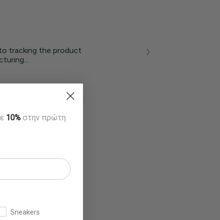
to tracking the product
turing...
τε
10%
στην πρώτη
Sneakers