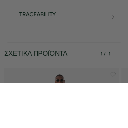
TRACEABILITY
ΣΧΕΤΙΚΆ ΠΡΟΪΌΝΤΑ
1 / -1