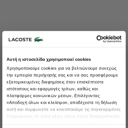
Lacoste Essentials Await
Αυτή η ιστοσελίδα χρησιμοποιεί cookies
Εγγραφείτε στο newsletter μας και αποκτήστε
10%
στην πρώτη
Χρησιμοποιούμε cookies για να βελτιώνουμε συνεχώς
σας αγορά.
την εμπειρία περιήγησής σας και να σας προσφέρουμε
Εισάγετε το email σας εδώ...
εξατομικευμένες διαφημίσεις όταν επισκέπτεστε
ιστότοπους και εφαρμογές τρίτων, καθώς και
πλατφόρμες κοινωνικών μέσων. Επιλέγοντας
Ενδιαφέρομαι για:
«Αποδοχή όλων και κλείσιμο», αποδέχεστε τη δήλωση
Γυναικεία
Ανδρικά
Παιδικά
Sneakers
αυτή και συμφωνείτε να κοινοποιούμε τις συγκεκριμένες
πληροφορίες σε τρίτα μέρη, όπως στους διαφημιστικούς
Εγγραφή
συνεργάτες μας. Εάν δεν συμφωνείτε, μπορείτε να