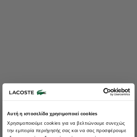
Lacoste Essentials Await
Αυτή η ιστοσελίδα χρησιμοποιεί cookies
Εγγραφείτε στο newsletter μας και αποκτήστε
10%
στην πρώτη
Χρησιμοποιούμε cookies για να βελτιώνουμε συνεχώς
σας αγορά.
την εμπειρία περιήγησής σας και να σας προσφέρουμε
Εισάγετε το email σας εδώ...