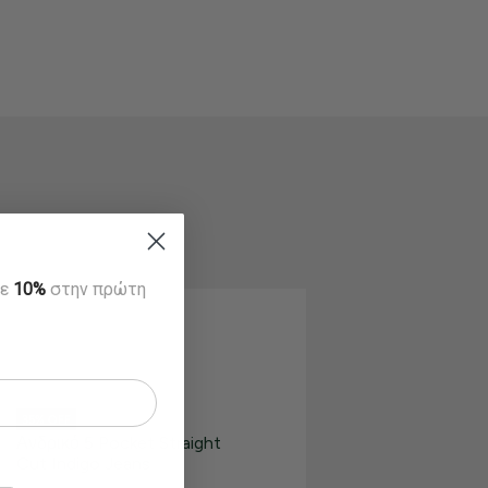
τε
10%
στην πρώτη
35% OFF
Ανδρικό 5 Pocket Straight
Cut Indigo Jeans