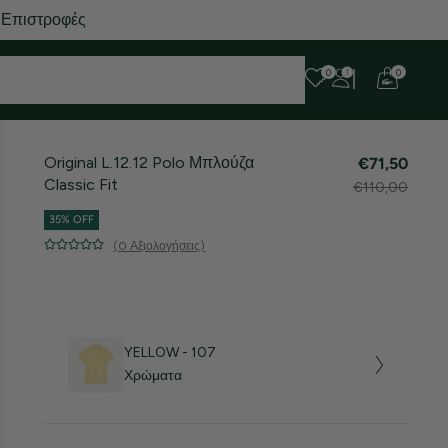
 Επιστροφές
0
0
Original L.12.12 Polo Μπλούζα
€71,50
Classic Fit
€110,00
35% OFF
(0 Αξιολογήσεις)
YELLOW - 107
Χρώματα