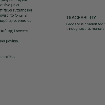
ασμένο με 20
επίπεδα έντασης και
ιές, το Original
TRACEABILITY
υασμό τεχνογνωσίας
Lacoste is committed 
throughout its manufac
εκτό της Lacoste.
αι μανίκια.
το στήθος.