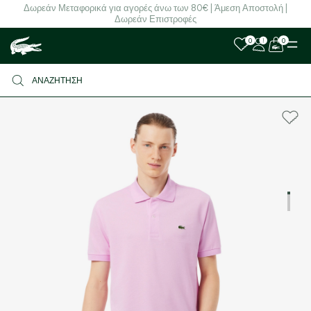
Δωρεάν Μεταφορικά για αγορές άνω των 80€ | Άμεση Αποστολή |
Δωρεάν Επιστροφές
0
0