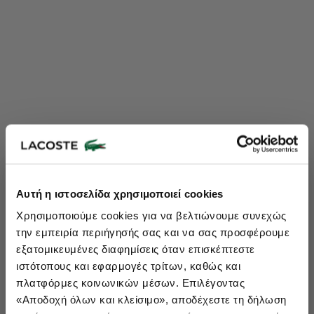
Lacoste Essentials Await
Αυτή η ιστοσελίδα χρησιμοποιεί cookies
Εγγραφείτε στο newsletter μας και αποκτήστε
10%
στην πρώτη
Χρησιμοποιούμε cookies για να βελτιώνουμε συνεχώς
σας αγορά.
την εμπειρία περιήγησής σας και να σας προσφέρουμε
Εισάγετε το email σας εδώ...
εξατομικευμένες διαφημίσεις όταν επισκέπτεστε
ιστότοπους και εφαρμογές τρίτων, καθώς και
πλατφόρμες κοινωνικών μέσων. Επιλέγοντας
Ενδιαφέρομαι για:
«Αποδοχή όλων και κλείσιμο», αποδέχεστε τη δήλωση
Γυναικεία
Ανδρικά
Παιδικά
Sneakers