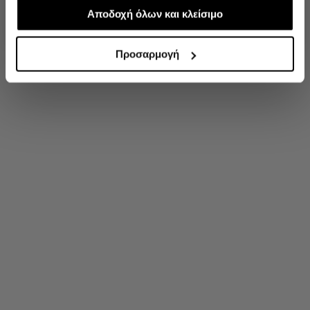
απαραίτητα για την ασφαλή απόδοση και
Αποδοχή όλων και κλείσιμο
'Οχι, ευχαριστώ
λειτουργικότητα της ιστοσελίδας μας. Ωστόσο, λάβετε
υπόψη ότι αποκλείοντας ορισμένους τύπους cookies δεν
Προσαρμογή
θα μπορούμε να συλλέξουμε πληροφορίες που θα
βελτιώσουν την περιήγησή σας και να σας
προσφέρουμε εξατομικευμένες υπηρεσίες και
διαφημίσεις. Για να προσαρμόσετε τις επιλογές σας ή να
ανακαλέσετε τη συγκατάθεσή σας επιλέξτε το
"Ρυθμίσεις Cookies " ανά πάσα στιγμή με ισχύ για το
μέλλον.Εάν επιθυμείτε να μάθετε περισσότερα σχετικά
με τα cookies, επισκεφθείτε οποιαδήποτε στιγμή τη
σελίδα Πολιτική cookies (link).