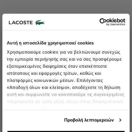
Lacoste Essentials Await
Αυτή η ιστοσελίδα χρησιμοποιεί cookies
Εγγραφείτε στο newsletter μας και αποκτήστε
10%
στην πρώτη
Χρησιμοποιούμε cookies για να βελτιώνουμε συνεχώς
σας αγορά.
την εμπειρία περιήγησής σας και να σας προσφέρουμε
Εισάγετε το email σας εδώ...
εξατομικευμένες διαφημίσεις όταν επισκέπτεστε
ιστότοπους και εφαρμογές τρίτων, καθώς και
πλατφόρμες κοινωνικών μέσων. Επιλέγοντας
Ενδιαφέρομαι για:
«Αποδοχή όλων και κλείσιμο», αποδέχεστε τη δήλωση
Γυναικεία
Ανδρικά
Παιδικά
Sneakers
αυτή και συμφωνείτε να κοινοποιούμε τις συγκεκριμένες
πληροφορίες σε τρίτα μέρη, όπως στους διαφημιστικούς
Εγγραφή
συνεργάτες μας. Εάν δεν συμφωνείτε, μπορείτε να
επιλέξετε να συνεχίσετε την περιήγησή σας με «Μόνο
double opt in
Με την εγγραφή σας, συμφωνείτε να λαμβάνετε ενημερωτικά
Προβολή λεπτομερειών
email.
απαιτούμενα cookies» και θα περιοριστούμε στα
cookies και τις τεχνολογίες που είναι απολύτως
Δείτε περισσότερα στους
Όρους Χρήσης
και στην
Πολιτική Προστασίας Δεδομένων
.