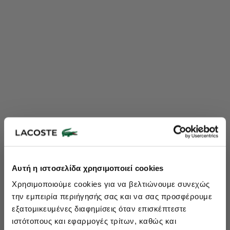
Lacoste Essentials Await
Αυτή η ιστοσελίδα χρησιμοποιεί cookies
Εγγραφείτε στο newsletter μας και αποκτήστε
10%
στην πρώτη
Χρησιμοποιούμε cookies για να βελτιώνουμε συνεχώς
σας αγορά.
την εμπειρία περιήγησής σας και να σας προσφέρουμε
Εισάγετε το email σας εδώ...
εξατομικευμένες διαφημίσεις όταν επισκέπτεστε
ιστότοπους και εφαρμογές τρίτων, καθώς και