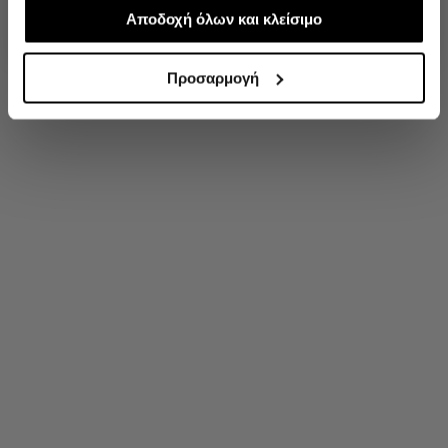
απαραίτητα για την ασφαλή απόδοση και
Αποδοχή όλων και κλείσιμο
'Οχι, ευχαριστώ
λειτουργικότητα της ιστοσελίδας μας. Ωστόσο, λάβετε
υπόψη ότι αποκλείοντας ορισμένους τύπους cookies δεν
Προσαρμογή
θα μπορούμε να συλλέξουμε πληροφορίες που θα
βελτιώσουν την περιήγησή σας και να σας
προσφέρουμε εξατομικευμένες υπηρεσίες και
διαφημίσεις. Για να προσαρμόσετε τις επιλογές σας ή να
ανακαλέσετε τη συγκατάθεσή σας επιλέξτε το
"Ρυθμίσεις Cookies " ανά πάσα στιγμή με ισχύ για το
μέλλον.Εάν επιθυμείτε να μάθετε περισσότερα σχετικά
με τα cookies, επισκεφθείτε οποιαδήποτε στιγμή τη
σελίδα Πολιτική cookies (link).