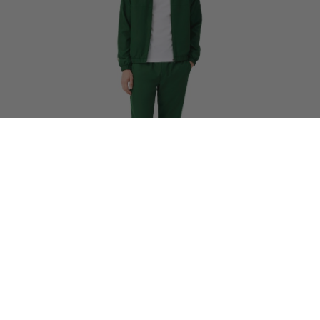
NEW IN
Lacoste x Novak Djokovic The GOAT