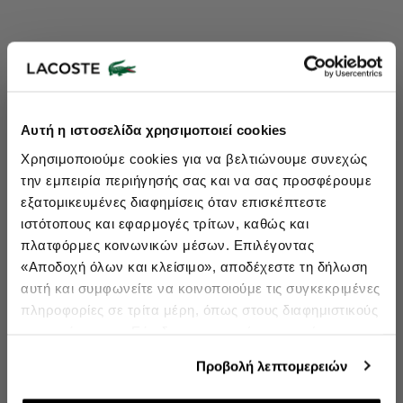
Lacoste Essentials Await
Αυτή η ιστοσελίδα χρησιμοποιεί cookies
Εγγραφείτε στο newsletter μας και αποκτήστε
10%
στην πρώτη
Χρησιμοποιούμε cookies για να βελτιώνουμε συνεχώς
σας αγορά.
την εμπειρία περιήγησής σας και να σας προσφέρουμε
Εισάγετε το email σας εδώ...
εξατομικευμένες διαφημίσεις όταν επισκέπτεστε
ιστότοπους και εφαρμογές τρίτων, καθώς και
πλατφόρμες κοινωνικών μέσων. Επιλέγοντας
Ενδιαφέρομαι για:
«Αποδοχή όλων και κλείσιμο», αποδέχεστε τη δήλωση
Γυναικεία
Ανδρικά
Παιδικά
Sneakers
αυτή και συμφωνείτε να κοινοποιούμε τις συγκεκριμένες
πληροφορίες σε τρίτα μέρη, όπως στους διαφημιστικούς
Εγγραφή
συνεργάτες μας. Εάν δεν συμφωνείτε, μπορείτε να
επιλέξετε να συνεχίσετε την περιήγησή σας με «Μόνο
double opt in
Με την εγγραφή σας, συμφωνείτε να λαμβάνετε ενημερωτικά
Προβολή λεπτομερειών
email.
απαιτούμενα cookies» και θα περιοριστούμε στα
cookies και τις τεχνολογίες που είναι απολύτως
Δείτε περισσότερα στους
Όρους Χρήσης
και στην
Πολιτική Προστασίας Δεδομένων
.