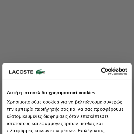
Lacoste Essentials Await
Αυτή η ιστοσελίδα χρησιμοποιεί cookies
Εγγραφείτε στο newsletter μας και αποκτήστε
10%
στην πρώτη
Χρησιμοποιούμε cookies για να βελτιώνουμε συνεχώς
σας αγορά.
την εμπειρία περιήγησής σας και να σας προσφέρουμε
Εισάγετε το email σας εδώ...
εξατομικευμένες διαφημίσεις όταν επισκέπτεστε
ιστότοπους και εφαρμογές τρίτων, καθώς και
πλατφόρμες κοινωνικών μέσων. Επιλέγοντας