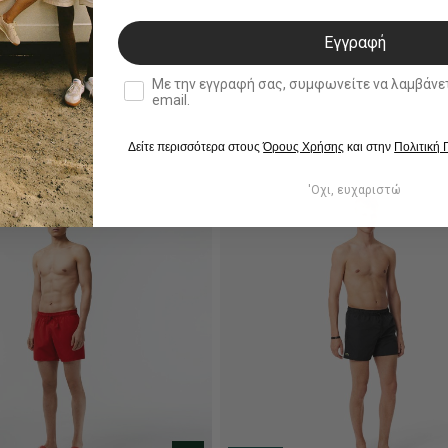
Εγγραφή
double opt in
Με την εγγραφή σας, συμφωνείτε να λαμβάνετε ενημερωτ
email.
Δείτε περισσότερα στους
Όρους Χρήσης
και στην
Πολιτική
'Οχι, ευχαριστώ