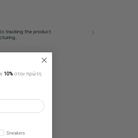
to tracking the product
turing...
τε
10%
στην πρώτη
Sneakers