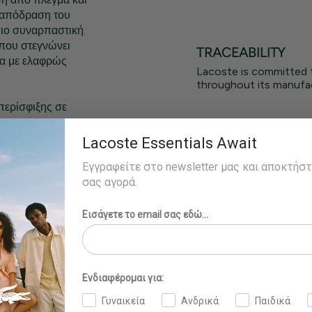
Η απόδραση του
πιο συναρπαστική.
που στεγνώνει
TRACEABILITY
μα με ελαφρώς
Lacoste is committed 
throughout its manufac
περίσφιξης σε
Lacoste Essentials Await
ς στο μηρό
Εγγραφείτε στο newsletter μας και αποκτήσ
σας αγορά.
και φοράει το
Εισάγετε το email σας εδώ...
Ενδιαφέρομαι για:
Γυναικεία
Ανδρικά
Παιδικά