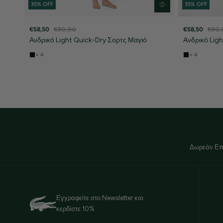
35% OFF
35% OFF
€58,50
€90,00
€58,50
€90,
Ανδρικό Light Quick-Dry Σορτς Μαγιό
Ανδρικό Lig
+ 4
+ 4
Δωρεάν Επ
Εγγραφείτε στο Newsletter και
κερδίστε 10%