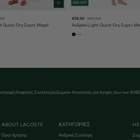
35% OFF
00
€58,50
€90,00
ht Quick-Dry Σορτς Μαγιό
Ανδρικό Light Quick-Dry Σορτς Μα
+ 4
ιστροφές
Ασφαλείς Συναλλαγές
Δωρεάν Αποστολές για Αγορές άνω των 80€
ABOUT LACOSTE
ΚΑΤΗΓΟΡΙΕΣ
HE
Όροι Χρήσης
Ανδρική Συλλογή
Συχ