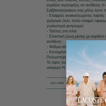
κορδόνι περίσφιξης σε αντίθεση. 
Σαββατοκύριακου σας μόλις έγινε 
- Ελαφρύς ανακυκλωμένος ταφτάς 
γρήγορα (λείο, πολύ ελαφρύ ύφασ
γυαλιστερό φινίρισμα)
- Τσέπες στο πλάι
- Ελαστική ζώνη μέσης με κορδόνι 
αντίθεση
- Φόδρα από πλέγμα
- Κεντημένος πράσινος κροκόδειλο
Πολυεστέρας (100%)
Το ύψος του μοντέλου είναι 1,80 μ. 
νούμερο M
SEE.CARE