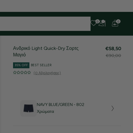
 ευχαριστούμε για την υπομονή σας!
0
0
Ανδρικό Light Quick-Dry Σορτς
€58,50
Μαγιό
€90,00
35% OFF
BEST SELLER
(0 Αξιολογήσεις)
NAVY BLUE/GREEN - 802
Χρώματα