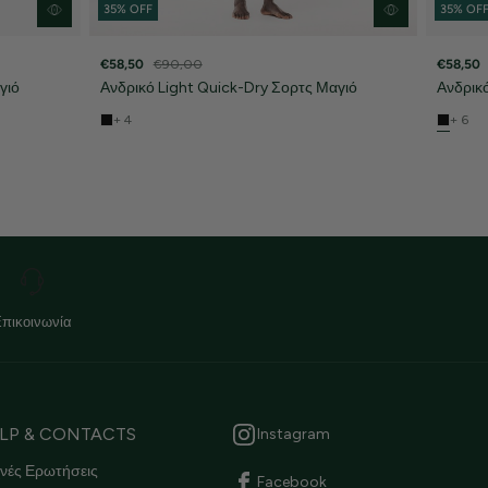
35% OFF
35% OF
€58,50
€90,00
€58,50
γιό
Ανδρικό Light Quick-Dry Σορτς Μαγιό
Ανδρικ
+ 4
+ 6
Επικοινωνία
LP & CONTACTS
Instagram
νές Ερωτήσεις
Facebook