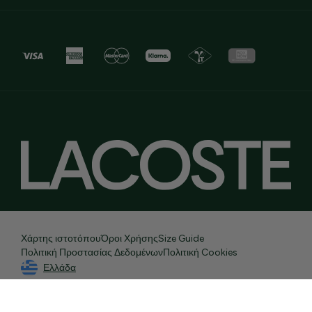
Χάρτης ιστοτόπου
Όροι Χρήσης
Size Guide
Πολιτική Προστασίας Δεδομένων
Πολιτική Cookies
Ελλάδα
© 2026 Lacoste
Developed By
Sleed
Powered by
nopCommerce