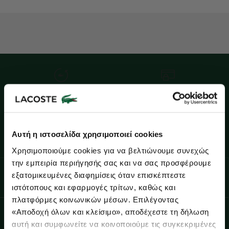
Δωρεάν Επιστροφές
Ασφαλείς Συναλλαγές
Lacoste Essentials Await
Δωρεάν Αποστολές για Αγορές άνω
Επικοινωνία
Αυτή η ιστοσελίδα χρησιμοποιεί cookies
των 80€
Εγγραφείτε στο newsletter μας και αποκτήστε
10%
στην πρώτη
Χρησιμοποιούμε cookies για να βελτιώνουμε συνεχώς
σας αγορά.
την εμπειρία περιήγησής σας και να σας προσφέρουμε
Εισάγετε το email σας εδώ...
εξατομικευμένες διαφημίσεις όταν επισκέπτεστε
Εγγραφείτε στο Newsletter και κερδίστε 10%
ιστότοπους και εφαρμογές τρίτων, καθώς και
πλατφόρμες κοινωνικών μέσων. Επιλέγοντας
Ενδιαφέρομαι για:
Ενδιαφέρομαι για:
«Αποδοχή όλων και κλείσιμο», αποδέχεστε τη δήλωση
Γυναικεία
Ανδρικά
Παιδικά
Sneakers
αυτή και συμφωνείτε να κοινοποιούμε τις συγκεκριμένες
Γυναικεία
Ανδρικά
Παδικά
Sneakers