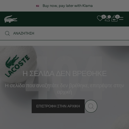
Buy now, pay later with Klarna
0
0
Η ΣΕΛΊΔΑ ΔΕΝ ΒΡΈΘΗΚΕ
Η σελίδα που αναζητάτε δεν βρέθηκε, επιτρέψτε στην
αρχική
ΕΠΙΣΤΡΟΦΉ ΣΤΗΝ ΑΡΧΙΚΉ