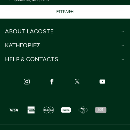
προστασίας δεδομένων.
ανακαλέσετε τη συγκατάθεσή σας επιλέξτε το
"Ρυθμίσεις Cookies " ανά πάσα στιγμή με ισχύ για το
ΕΓΓΡΑΦΗ
μέλλον.Εάν επιθυμείτε να μάθετε περισσότερα σχετικά
με τα cookies, επισκεφθείτε οποιαδήποτε στιγμή τη
σελίδα Πολιτική cookies (link).
ABOUT LACOSTE
ΚΑΤΗΓΟΡΙΕΣ
HELP & CONTACTS