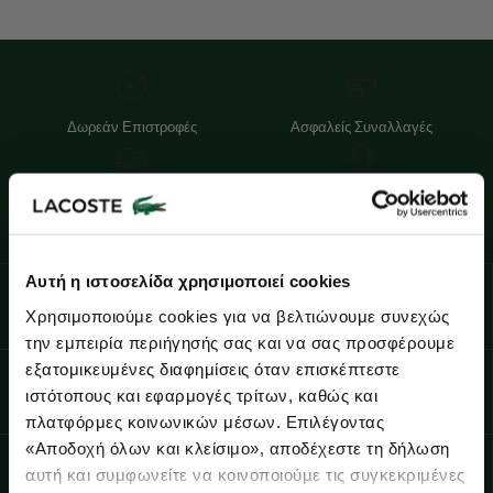
Δωρεάν Επιστροφές
Ασφαλείς Συναλλαγές
Δωρεάν Αποστολές για Αγορές άνω
Επικοινωνία
των 80€
Lacoste Essentials Await
Αυτή η ιστοσελίδα χρησιμοποιεί cookies
Εγγραφείτε στο newsletter μας και αποκτήστε
10%
στην πρώτη
Εγγραφείτε στο Newsletter και κερδίστε 10%
Χρησιμοποιούμε cookies για να βελτιώνουμε συνεχώς
σας αγορά.
την εμπειρία περιήγησής σας και να σας προσφέρουμε
Εισάγετε το email σας εδώ...
εξατομικευμένες διαφημίσεις όταν επισκέπτεστε
Ενδιαφέρομαι για:
ιστότοπους και εφαρμογές τρίτων, καθώς και
Γυναικεία
Ανδρικά
Παδικά
Sneakers
πλατφόρμες κοινωνικών μέσων. Επιλέγοντας
Ενδιαφέρομαι για:
Email
«Αποδοχή όλων και κλείσιμο», αποδέχεστε τη δήλωση
Γυναικεία
Ανδρικά
Παιδικά
Sneakers
αυτή και συμφωνείτε να κοινοποιούμε τις συγκεκριμένες
Email*