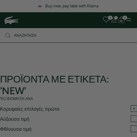
Δημοφιλεις ετικετες
Buy now, pay later with Klarna
0
0
ΠΡΟΪΌΝΤΑ ΜΕ ΕΤΙΚΈΤΑ:
'NEW'
ΤΑΞΙΝΌΜΗΣΗ ΑΝΆ
Κορυφαίες επιλογές πρώτα
Αύξουσα τιμή
Φθίνουσα τιμή