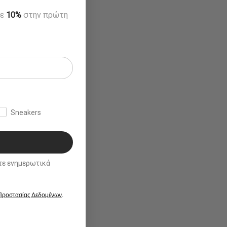
τε
10%
στην πρώτη
Sneakers
ικά
 Προστασίας Δεδομένων
.