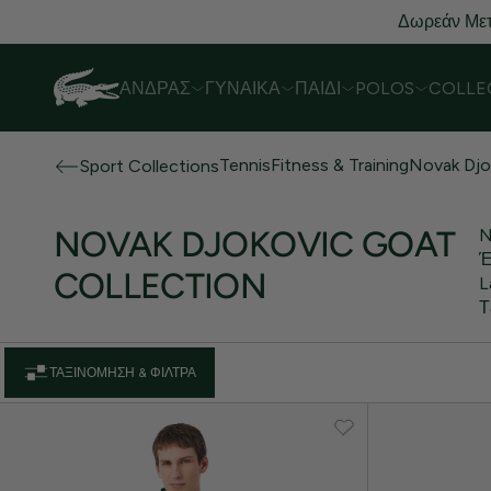
Δωρεάν Μετ
ΆΝΔΡΑΣ
ΓΥΝΑΊΚΑ
ΠΑΙΔΊ
POLOS
COLLE
Tennis
Fitness & Training
Novak Djo
Sport Collections
NOVAK DJOKOVIC GOAT
N
Έ
COLLECTION
L
Τ
ΤΑΞΙΝΌΜΗΣΗ & ΦΊΛΤΡΑ