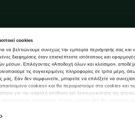
μοποιεί cookies
ια να βελτιώνουμε συνεχώς την εμπειρία περιήγησής σας και 
νες διαφημίσεις όταν επισκέπτεστε ιστότοπους και εφαρμογέ
ών μέσων. Επιλέγοντας «Αποδοχή όλων και κλείσιμο», αποδέχ
οινοποιούμε τις συγκεκριμένες πληροφορίες σε τρίτα μέρη, όπ
ς μας. Εάν δεν συμφωνείτε, μπορείτε να επιλέξετε να συνεχίσε
παιτούμενα cookies» και θα περιοριστούμε στα cookies και τις
ίτητα για την ασφαλή απόδοση και λειτουργικότητα της ιστοσε
ι αποκλείοντας ορισμένους τύπους cookies δεν θα μπορούμε ν
ιώσουν την περιήγησή σας και να σας προσφέρουμε εξατομικε
ς. Για να προσαρμόσετε τις επιλογές σας ή να ανακαλέσετε τη
okies " ανά πάσα στιγμή με ισχύ για το μέλλον.Εάν επιθυμείτε 
 Δεδομένων
Πολιτική Cookies
 cookies, επισκεφθείτε οποιαδήποτε στιγμή τη σελίδα Πολιτική c