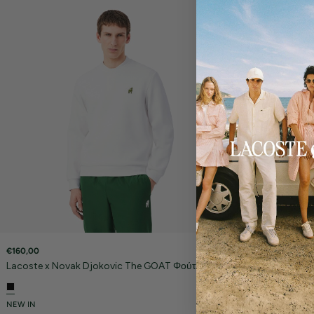
€160,00
€210,00
Lacoste x Novak Djokovic The GOAT Φούτερ
Lacoste x Nova
NEW IN
NEW IN