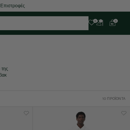
 Επιστροφές
0
0
 της
όβακ
10 ΠΡΟΪΌΝΤΑ