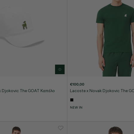
€100,00
k Djokovic The GOAT Καπέλο
Lacoste x Novak Djokovic The GO
NEW IN