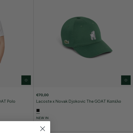
€70,00
OAT Polo
Lacoste x Novak Djokovic The GOAT Καπέλο
NEW IN