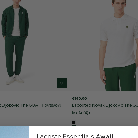
€140,00
k Djokovic The GOAT Παντελόνι
Lacoste x Novak Djokovic The G
Μπλούζα
NEW IN
Lacoste Essentials Await