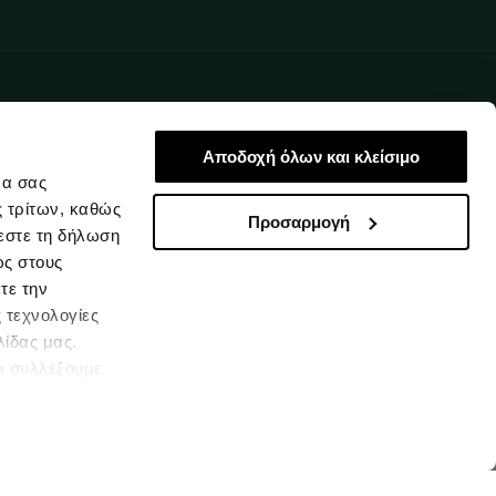
Αποδοχή όλων και κλείσιμο
να σας
ς τρίτων, καθώς
Προσαρμογή
εστε τη δήλωση
ως στους
τε την
 τεχνολογίες
λίδας μας.
α συλλέξουμε
υμένες
 συγκατάθεσή σας
να μάθετε
Ελλάδα
ookies (link).