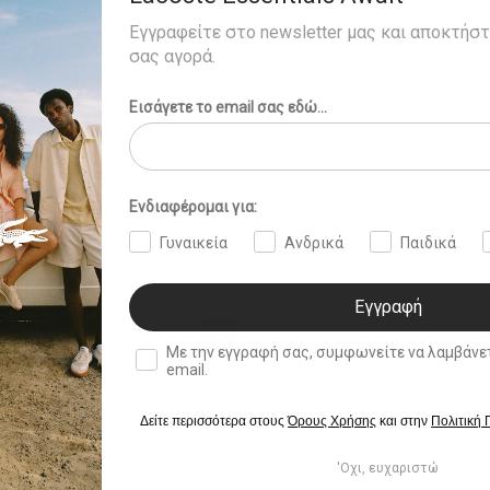
Εγγραφείτε στο newsletter μας και αποκτήσ
σας αγορά.
Εισάγετε το email σας εδώ...
Ενδιαφέρομαι για:
Γυναικεία
Ανδρικά
Παιδικά
Εγγραφή
double opt in
Με την εγγραφή σας, συμφωνείτε να λαμβάνετε ενημερωτ
email.
k Djokovic The GOAT Jacket
Δείτε περισσότερα στους
Όρους Χρήσης
και στην
Πολιτική
'Οχι, ευχαριστώ