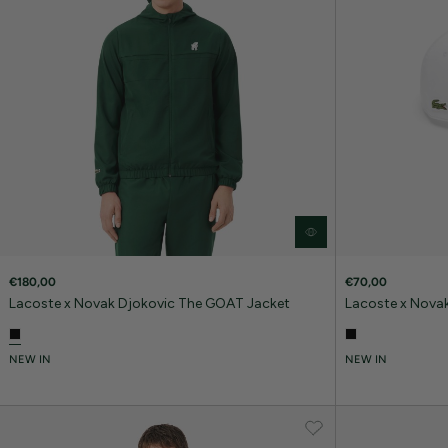
€180,00
€70,00
Lacoste x Novak Djokovic The GOAT Jacket
Lacoste x Nova
NEW IN
NEW IN