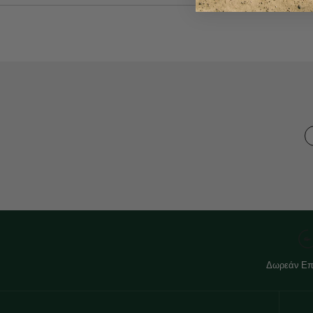
Δωρεάν Επ