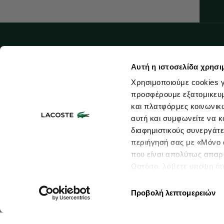
Αυτή η ιστοσελίδα χρησι
Χρησιμοποιούμε cookies γ
προσφέρουμε εξατομικευμέ
και πλατφόρμες κοινωνικ
αυτή και συμφωνείτε να κ
διαφημιστικούς συνεργάτε
περιήγησή σας με «Μόνο α
που είναι απολύτως απαρα
Ωστόσο, λάβετε υπόψη ότ
πληροφορίες που θα βελτ
υπηρεσίες και διαφημίσει
Προβολή λεπτομερειών
επιλέξτε το "Ρυθμίσεις Co
Χάρτης ιστοτόπου
Όροι Χρήσης
Size Guide
Πολιτική Προστασίας
περισσότερα σχετικά με τα
© 2026 Lacoste
Developed By
Sleed
Powered by
nopCommerce