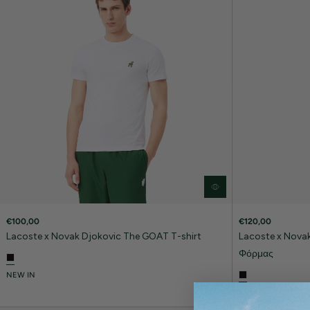
€100,00
€120,00
Lacoste x Novak Djokovic The GOAT T-shirt
Lacoste x Nova
Φόρμας
NEW IN
NEW IN