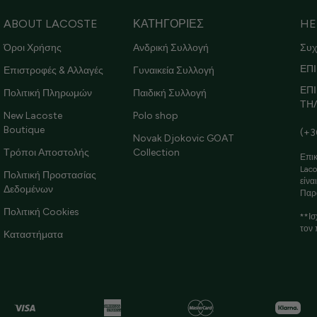
ABOUT LACOSTE
ΚΑΤΗΓΟΡΙΕΣ
HE
Όροι Χρήσης
Ανδρική Συλλογή
Συχ
ΕΠΙ
Επιστροφές & Αλλαγές
Γυναικεία Συλλογή
ΕΠ
Πολιτική Πληρωμών
Παιδική Συλλογή
ΤΗ
New Lacoste
Polo shop
Boutique
(+3
Novak Djokovic GOAT
Τρόποι Αποστολής
Collection
Επικ
Laco
Πολιτική Προστασίας
είνα
Δεδομένων
Παρ
Πολιτική Cookies
**Ισ
τον 
Καταστήματα