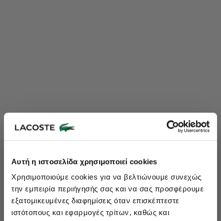
Lacoste Essentials Await
Αυτή η ιστοσελίδα χρησιμοποιεί cookies
Εγγραφείτε στο newsletter μας και αποκτήστε
10%
στην πρώτη
Χρησιμοποιούμε cookies για να βελτιώνουμε συνεχώς
σας αγορά.
την εμπειρία περιήγησής σας και να σας προσφέρουμε
Εισάγετε το email σας εδώ...
εξατομικευμένες διαφημίσεις όταν επισκέπτεστε
ιστότοπους και εφαρμογές τρίτων, καθώς και