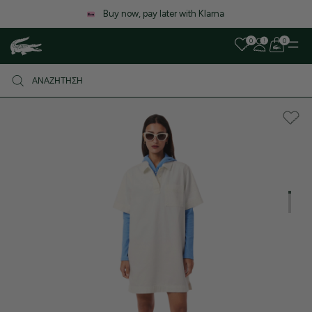
Λόγω αυξημένου όγκου παραγγελιών, ενδέχεται να υπάρξει μικρή
καθυστέρηση στις αποστολές. Σας ευχαριστούμε για την υπομονή σας!
0
0