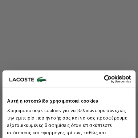
Lacoste Essentials Await
Αυτή η ιστοσελίδα χρησιμοποιεί cookies
Εγγραφείτε στο newsletter μας και αποκτήστε
10%
στην πρώτη
Χρησιμοποιούμε cookies για να βελτιώνουμε συνεχώς
σας αγορά.
την εμπειρία περιήγησής σας και να σας προσφέρουμε
Εισάγετε το email σας εδώ...
εξατομικευμένες διαφημίσεις όταν επισκέπτεστε
ιστότοπους και εφαρμογές τρίτων, καθώς και