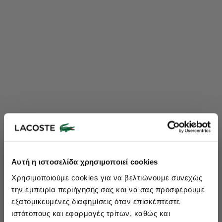
Lacoste Essentials Await
Αυτή η ιστοσελίδα χρησιμοποιεί cookies
Εγγραφείτε στο newsletter μας και αποκτήστε
10%
στην πρώτη
Χρησιμοποιούμε cookies για να βελτιώνουμε συνεχώς
σας αγορά.
την εμπειρία περιήγησής σας και να σας προσφέρουμε
Εισάγετε το email σας εδώ...
εξατομικευμένες διαφημίσεις όταν επισκέπτεστε
ιστότοπους και εφαρμογές τρίτων, καθώς και