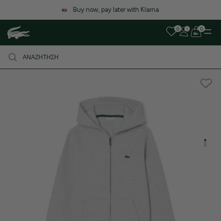
Λόγω αυξημένου όγκου παραγγελιών, ενδέχεται να υπάρξει μικρή
καθυστέρηση στις αποστολές. Σας ευχαριστούμε για την υπομονή σας!
0
0