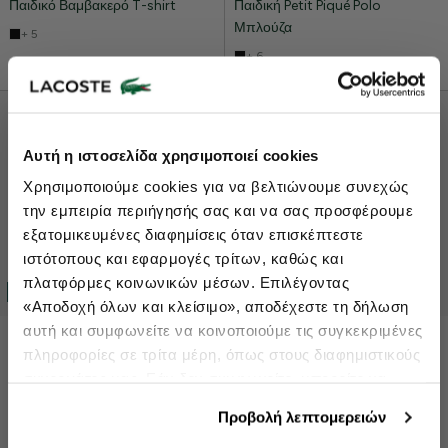
Παιδικό Βαμβακερό T-shirt
Παιδική Petit Piqué Polo
Μπλούζα
+ 5
+ 6
Lacoste Essentials Await
Αυτή η ιστοσελίδα χρησιμοποιεί cookies
Εγγραφείτε στο newsletter μας και αποκτήστε
10%
στην πρώτη
Χρησιμοποιούμε cookies για να βελτιώνουμε συνεχώς
σας αγορά.
την εμπειρία περιήγησής σας και να σας προσφέρουμε
Εισάγετε το email σας εδώ...
εξατομικευμένες διαφημίσεις όταν επισκέπτεστε
ιστότοπους και εφαρμογές τρίτων, καθώς και
πλατφόρμες κοινωνικών μέσων. Επιλέγοντας
40% OFF
40% OFF
Ενδιαφέρομαι για:
«Αποδοχή όλων και κλείσιμο», αποδέχεστε τη δήλωση
Γυναικεία
Ανδρικά
Παιδικά
Sneakers
αυτή και συμφωνείτε να κοινοποιούμε τις συγκεκριμένες
€24,00
€40,00
€36,00
€60,00
πληροφορίες σε τρίτα μέρη, όπως στους διαφημιστικούς
Παιδικό Βαμβακερό T-shirt
Παιδική Petit Piqué Polo
Εγγραφή
συνεργάτες μας. Εάν δεν συμφωνείτε, μπορείτε να
Μπλούζα
+ 5
επιλέξετε να συνεχίσετε την περιήγησή σας με «Μόνο
double opt in
Με την εγγραφή σας, συμφωνείτε να λαμβάνετε ενημερωτικά
+ 6
Προβολή λεπτομερειών
email.
απαιτούμενα cookies» και θα περιοριστούμε στα