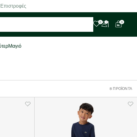
 Επιστροφές
0
0
ύτερ
Μαγιό
8 ΠΡΟΪΌΝΤΑ