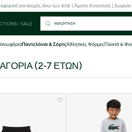
αφορικά για αγορές άνω των 80€ | Άμεση Αποστολή | Δωρεάν
CTIONS
SALE
ανωφόρια
Παντελόνια & Σόρτς
Αθλητικές Φόρμες
Πλεκτά & Φο
ΑΓΌΡΙΑ (2-7 ΕΤΏΝ)