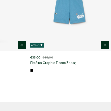
40% OFF
10%
στην πρώτη
€33,00
€55,00
Παιδικό Graphic Fleece Σορτς
Sneakers