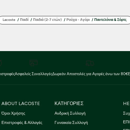
double opt in
Με την εγγραφή σας, συμφωνείτε να λαμβάνετε ενημερωτικ
email.
Lacoste
/
Παιδί
/
Παιδιά (2-7 ετών)
/
Ρούχα - Αγόρι
/
Παντελόνια & Σόρτς
Δείτε περισσότερα στους
Όρους Χρήσης
και στην
Πολιτική
'Οχι, ευχαριστώ
ιστροφές
Ασφαλείς Συναλλαγές
Δωρεάν Αποστολές για Αγορές άνω των 80€
ABOUT LACOSTE
ΚΑΤΗΓΟΡΙΕΣ
HE
Όροι Χρήσης
Ανδρική Συλλογή
Συχ
ΕΠΙ
Επιστροφές & Αλλαγές
Γυναικεία Συλλογή