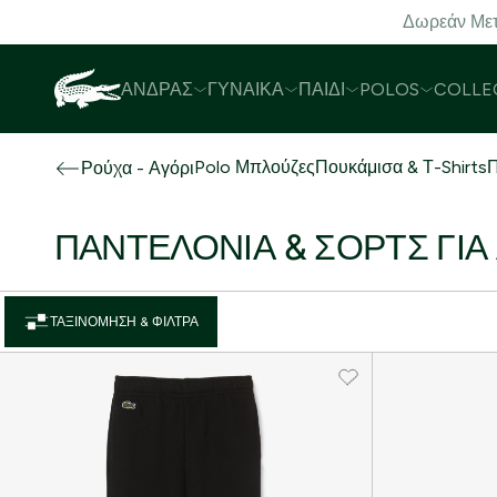
Δωρεάν Μετ
ΆΝΔΡΑΣ
ΓΥΝΑΊΚΑ
ΠΑΙΔΊ
POLOS
COLLE
Polo Μπλούζες
Πουκάμισα & Τ-Shirts
Π
Ρούχα - Αγόρι
ΠΑΝΤΕΛΌΝΙΑ & ΣΟΡΤΣ ΓΙΑ 
ΤΑΞΙΝΌΜΗΣΗ & ΦΊΛΤΡΑ