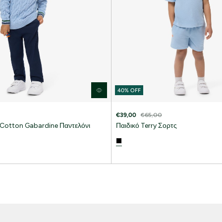
Lacoste Essentials Await
40% OFF
Εγγραφείτε στο newsletter μας και αποκτήστε
σας αγορά.
€39,00
€65,00
 Cotton Gabardine Παντελόνι
Παιδικό Terry Σορτς
Εισάγετε το email σας εδώ...
Ενδιαφέρομαι για:
Γυναικεία
Ανδρικά
Παιδικά
Εγγραφή